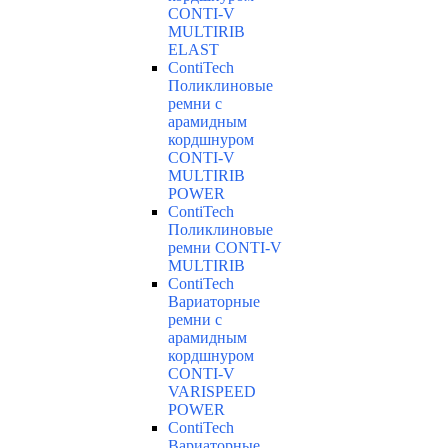
CONTI-V
MULTIRIB
ELAST
ContiTech
Поликлиновые
ремни с
арамидным
кордшнуром
CONTI-V
MULTIRIB
POWER
ContiTech
Поликлиновые
ремни CONTI-V
MULTIRIB
ContiTech
Вариаторные
ремни с
арамидным
кордшнуром
CONTI-V
VARISPEED
POWER
ContiTech
Вариаторные