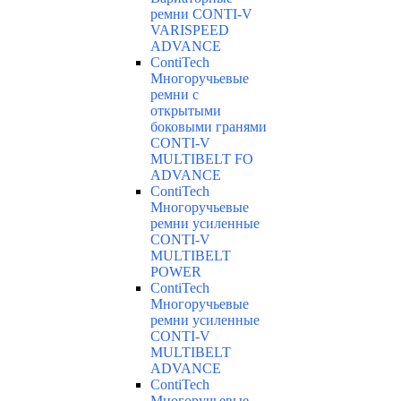
ремни CONTI-V
VARISPEED
ADVANCE
ContiTech
Многоручьевые
ремни с
открытыми
боковыми гранями
CONTI-V
MULTIBELT FO
ADVANCE
ContiTech
Многоручьевые
ремни усиленные
CONTI-V
MULTIBELT
POWER
ContiTech
Многоручьевые
ремни усиленные
CONTI-V
MULTIBELT
ADVANCE
ContiTech
Многоручьевые