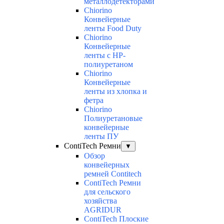
металлодетекторами
Chiorino
Конвейерные
ленты Food Duty
Chiorino
Конвейерные
ленты с НР-
полиуретаном
Chiorino
Конвейерные
ленты из хлопка и
фетра
Chiorino
Полиуретановые
конвейерные
ленты ПУ
ContiTech Ремни
▼
Обзор
конвейерных
ремней Contitech
ContiTech Ремни
для сельского
хозяйства
AGRIDUR
ContiTech Плоские