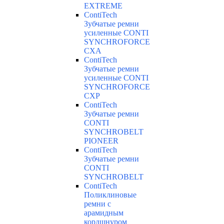
EXTREME
ContiTech
Зубчатые ремни
усиленные CONTI
SYNCHROFORCE
CXA
ContiTech
Зубчатые ремни
усиленные CONTI
SYNCHROFORCE
CXP
ContiTech
Зубчатые ремни
CONTI
SYNCHROBELT
PIONEER
ContiTech
Зубчатые ремни
CONTI
SYNCHROBELT
ContiTech
Поликлиновые
ремни с
арамидным
кордшнуром