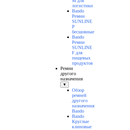
M для
логистики
Bando
Ремни
SUNLINE
P
бесшовные
Bando
Ремни
SUNLINE
F для
пищевых
продуктов
Ремни
другого
назначения
▼
Обзор
ремней
другого
назначения
Bando
Bando
Круглые
клиновые