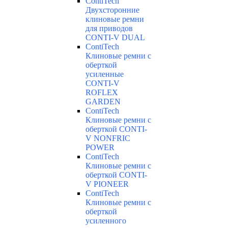
ContiTech
Двухсторонние
клиновые ремни
для приводов
CONTI-V DUAL
ContiTech
Клиновые ремни с
оберткой
усиленные
CONTI-V
ROFLEX
GARDEN
ContiTech
Клиновые ремни с
оберткой CONTI-
V NONFRIC
POWER
ContiTech
Клиновые ремни с
оберткой CONTI-
V PIONEER
ContiTech
Клиновые ремни с
оберткой
усиленного