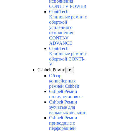
исполнения
CONTI-V POWER
ContiTech
Клиновые ремни с
оберткой
усиленного
исполнения
CONTI-V
ADVANCE
ContiTech
Клиновые ремни с
оберткой CONTI-
V
Cshbelt Ремни
▼
Обзор
конвейерных
ремней Cshbelt
Cshbelt Ремни
полиуретановые
Cshbelt Ремни
зубчатые для
валковых мельниц
Cshbelt Ремни
приводные с
перфорацией