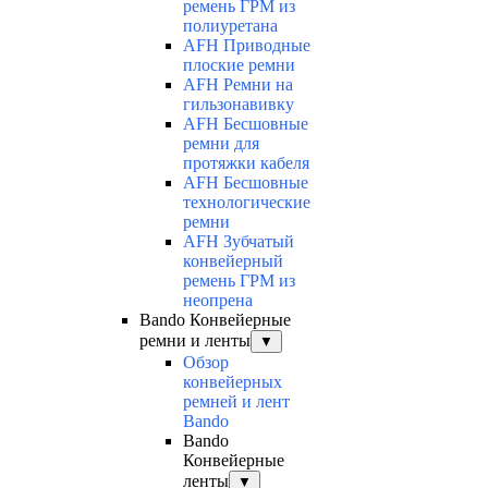
ремень ГРМ из
полиуретана
AFH Приводные
плоские ремни
AFH Ремни на
гильзонавивку
AFH Бесшовные
ремни для
протяжки кабеля
AFH Бесшовные
технологические
ремни
AFH Зубчатый
конвейерный
ремень ГРМ из
неопрена
Bando Конвейерные
ремни и ленты
▼
Обзор
конвейерных
ремней и лент
Bando
Bando
Конвейерные
ленты
▼