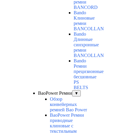
ремни
BANCORD
Bando
Клиновые
ремни
BANCOLLAN
Bando
Длинные
синхронные
ремни
BANCOLLAN
Bando
Ремни
прецизионные
бесшовные
PS
BELTS
BaoPower Ремни
▼
Обзор
конвейерных
ремней Bao Power
BaoPower Ремни
приводные
клиновые с
текстильным