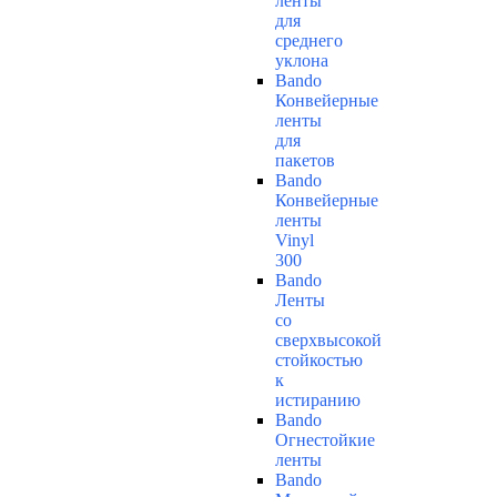
ленты
для
среднего
уклона
Bando
Конвейерные
ленты
для
пакетов
Bando
Конвейерные
ленты
Vinyl
300
Bando
Ленты
со
сверхвысокой
стойкостью
к
истиранию
Bando
Огнестойкие
ленты
Bando