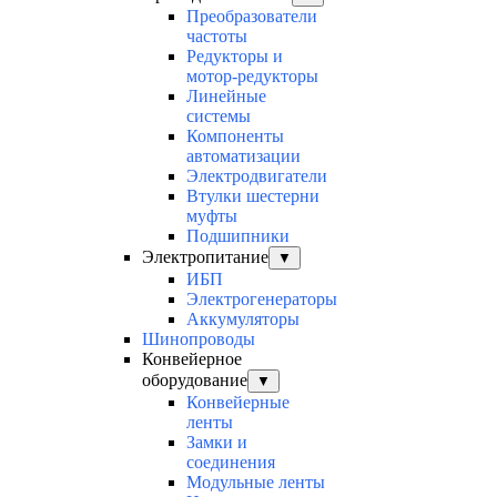
Преобразователи
частоты
Редукторы и
мотор-редукторы
Линейные
системы
Компоненты
автоматизации
Электродвигатели
Втулки шестерни
муфты
Подшипники
Электропитание
▼
ИБП
Электрогенераторы
Аккумуляторы
Шинопроводы
Конвейерное
оборудование
▼
Конвейерные
ленты
Замки и
соединения
Модульные ленты