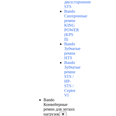
двухсторонние
STS
Bando
Синхронные
ремни
KING
POWER
(KPS
II)
Bando
Зубчатые
ремни
HTS
Bando
Зубчатые
ремни
STS /
HP-
STS /
Ceptor
VI
Bando
Конвейерные
ремни для легких
нагрузок
▼