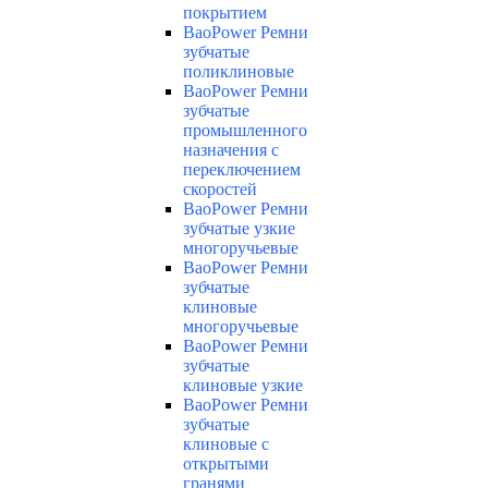
покрытием
BaoPower Ремни
зубчатые
поликлиновые
BaoPower Ремни
зубчатые
промышленного
назначения с
переключением
скоростей
BaoPower Ремни
зубчатые узкие
многоручьевые
BaoPower Ремни
зубчатые
клиновые
многоручьевые
BaoPower Ремни
зубчатые
клиновые узкие
BaoPower Ремни
зубчатые
клиновые с
открытыми
гранями