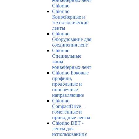
конвейерных лент
Chiorino
Chiorino
Конвейерные и
технологические
ленты
Chiorino
Оборудование для
соединения лент
Chiorino
Специальные
типы
конвейерных лент
Chiorino Боковые
профили,
продольные и
поперечные
направляющие
Chiorino
CompactDrive –
гомогенные и
приводные ленты
Chiorino DET -
ленты для
использования с