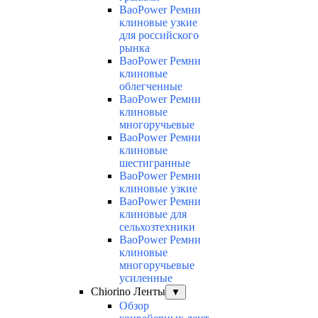
BaoPower Ремни
клиновые узкие
для российского
рынка
BaoPower Ремни
клиновые
облегченные
BaoPower Ремни
клиновые
многоручьевые
BaoPower Ремни
клиновые
шестигранные
BaoPower Ремни
клиновые узкие
BaoPower Ремни
клиновые для
сельхозтехники
BaoPower Ремни
клиновые
многоручьевые
усиленные
Chiorino Ленты
▼
Обзор