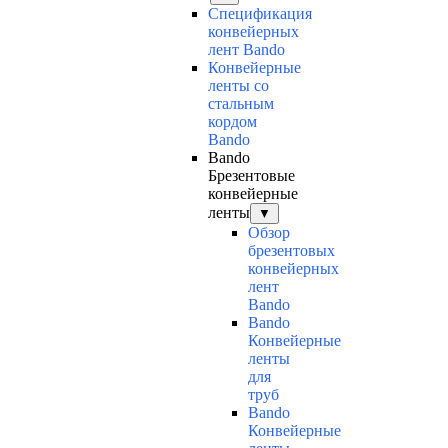
Спецификация
конвейерных
лент Bando
Конвейерные
ленты со
стальным
кордом
Bando
Bando
Брезентовые
конвейерные
ленты
▼
Обзор
брезентовых
конвейерных
лент
Bando
Bando
Конвейерные
ленты
для
труб
Bando
Конвейерные