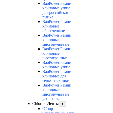
BaoPower Ремни
клиновые узкие
для российского
рынка
BaoPower Ремни
клиновые
облегченные
BaoPower Ремни
клиновые
многоручьевые
BaoPower Ремни
клиновые
шестигранные
BaoPower Ремни
клиновые узкие
BaoPower Ремни
клиновые для
сельхозтехники
BaoPower Ремни
клиновые
многоручьевые
усиленные
Chiorino Ленты
▼
Обзор