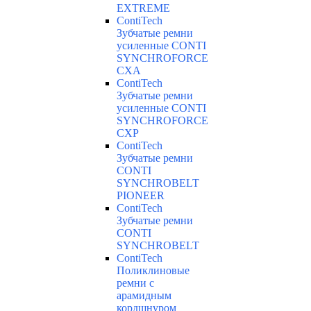
EXTREME
ContiTech
Зубчатые ремни
усиленные CONTI
SYNCHROFORCE
CXA
ContiTech
Зубчатые ремни
усиленные CONTI
SYNCHROFORCE
CXP
ContiTech
Зубчатые ремни
CONTI
SYNCHROBELT
PIONEER
ContiTech
Зубчатые ремни
CONTI
SYNCHROBELT
ContiTech
Поликлиновые
ремни с
арамидным
кордшнуром