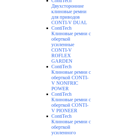
ContiTech
Двухсторонние
клиновые ремни
для приводов
CONTI-V DUAL
ContiTech
Клиновые ремни с
оберткой
усиленные
CONTI-V
ROFLEX
GARDEN
ContiTech
Клиновые ремни с
оберткой CONTI-
V NONFRIC
POWER
ContiTech
Клиновые ремни с
оберткой CONTI-
V PIONEER
ContiTech
Клиновые ремни с
оберткой
усиленного