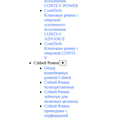
исполнения
CONTI-V POWER
ContiTech
Клиновые ремни с
оберткой
усиленного
исполнения
CONTI-V
ADVANCE
ContiTech
Клиновые ремни с
оберткой CONTI-
V
Cshbelt Ремни
▼
Обзор
конвейерных
ремней Cshbelt
Cshbelt Ремни
полиуретановые
Cshbelt Ремни
зубчатые для
валковых мельниц
Cshbelt Ремни
приводные с
перфорацией