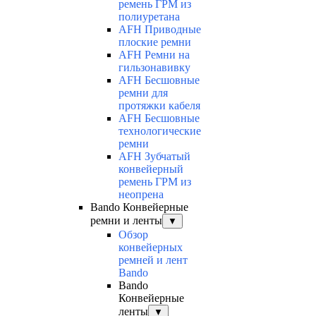
ремень ГРМ из
полиуретана
AFH Приводные
плоские ремни
AFH Ремни на
гильзонавивку
AFH Бесшовные
ремни для
протяжки кабеля
AFH Бесшовные
технологические
ремни
AFH Зубчатый
конвейерный
ремень ГРМ из
неопрена
Bando Конвейерные
ремни и ленты
▼
Обзор
конвейерных
ремней и лент
Bando
Bando
Конвейерные
ленты
▼