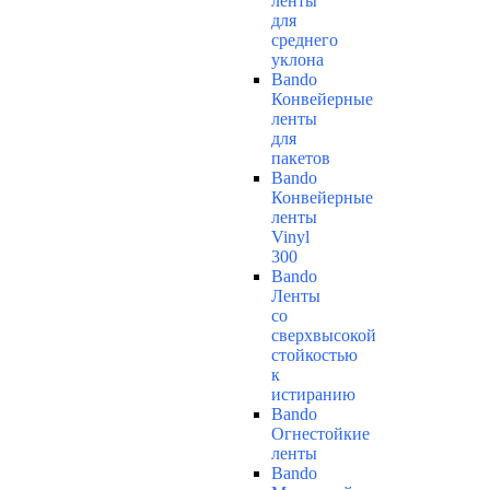
ленты
для
среднего
уклона
Bando
Конвейерные
ленты
для
пакетов
Bando
Конвейерные
ленты
Vinyl
300
Bando
Ленты
со
сверхвысокой
стойкостью
к
истиранию
Bando
Огнестойкие
ленты
Bando