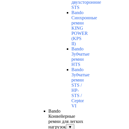
двухсторонние
STS
Bando
Синхронные
ремни
KING
POWER
(KPS
II)
Bando
Зубчатые
ремни
HTS
Bando
Зубчатые
ремни
STS /
HP-
STS /
Ceptor
VI
Bando
Конвейерные
ремни для легких
нагрузок
▼