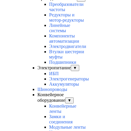
Преобразователи
частоты
Редукторы и
мотор-редукторы
Линейные
системы
Компоненты
автоматизации
Электродвигатели
Втулки шестерни
муфты
Подшипники
Электропитание
▼
ИБП
Электрогенераторы
Аккумуляторы
Шинопроводы
Конвейерное
оборудование
▼
Конвейерные
ленты
Замки и
соединения
Модульные ленты