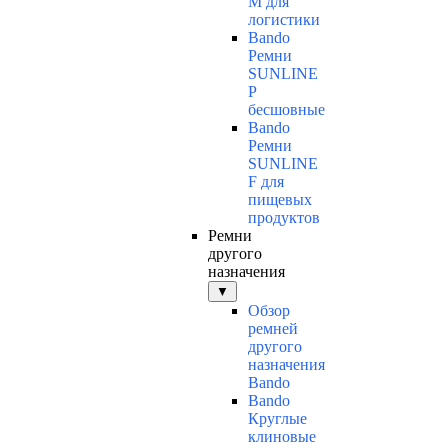
M для
логистики
Bando
Ремни
SUNLINE
P
бесшовные
Bando
Ремни
SUNLINE
F для
пищевых
продуктов
Ремни
другого
назначения
▼
Обзор
ремней
другого
назначения
Bando
Bando
Круглые
клиновые