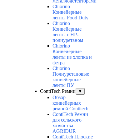
металлодетекторами
Chiorino
Конвейерные
ленты Food Duty
Chiorino
Конвейерные
ленты с НР-
полиуретаном
Chiorino
Конвейерные
ленты из хлопка и
фетра
Chiorino
Полиуретановые
конвейерные
ленты ПУ
ContiTech Ремни
▼
Обзор
конвейерных
ремней Contitech
ContiTech Ремни
для сельского
хозяйства
AGRIDUR
ContiTech Плоские