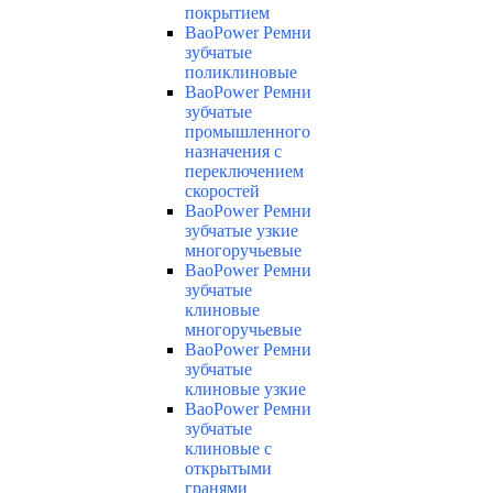
покрытием
BaoPower Ремни
зубчатые
поликлиновые
BaoPower Ремни
зубчатые
промышленного
назначения с
переключением
скоростей
BaoPower Ремни
зубчатые узкие
многоручьевые
BaoPower Ремни
зубчатые
клиновые
многоручьевые
BaoPower Ремни
зубчатые
клиновые узкие
BaoPower Ремни
зубчатые
клиновые с
открытыми
гранями