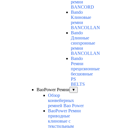
ремни
BANCORD
Bando
Клиновые
ремни
BANCOLLAN
Bando
Длинные
синхронные
ремни
BANCOLLAN
Bando
Ремни
прецизионные
бесшовные
PS
BELTS
BaoPower Ремни
▼
Обзор
конвейерных
ремней Bao Power
BaoPower Ремни
приводные
клиновые с
текстильным