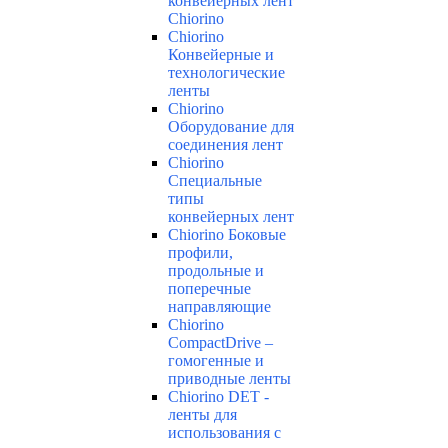
конвейерных лент
Chiorino
Chiorino
Конвейерные и
технологические
ленты
Chiorino
Оборудование для
соединения лент
Chiorino
Специальные
типы
конвейерных лент
Chiorino Боковые
профили,
продольные и
поперечные
направляющие
Chiorino
CompactDrive –
гомогенные и
приводные ленты
Chiorino DET -
ленты для
использования с