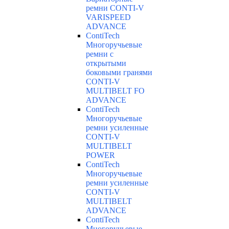
ремни CONTI-V
VARISPEED
ADVANCE
ContiTech
Многоручьевые
ремни с
открытыми
боковыми гранями
CONTI-V
MULTIBELT FO
ADVANCE
ContiTech
Многоручьевые
ремни усиленные
CONTI-V
MULTIBELT
POWER
ContiTech
Многоручьевые
ремни усиленные
CONTI-V
MULTIBELT
ADVANCE
ContiTech
Многоручьевые