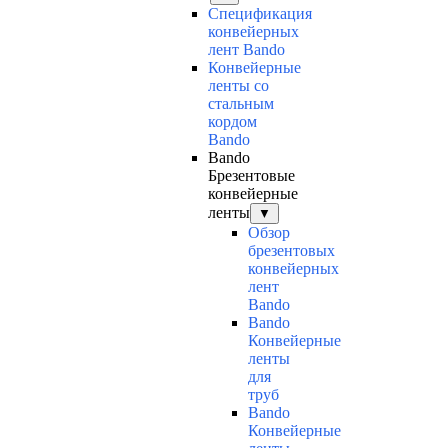
Спецификация
конвейерных
лент Bando
Конвейерные
ленты со
стальным
кордом
Bando
Bando
Брезентовые
конвейерные
ленты
▼
Обзор
брезентовых
конвейерных
лент
Bando
Bando
Конвейерные
ленты
для
труб
Bando
Конвейерные