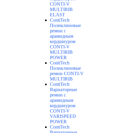
CONTI-V
MULTIRIB
ELAST
ContiTech
Поликлиновые
ремни с
арамидным
кордшнуром
CONTI-V
MULTIRIB
POWER
ContiTech
Поликлиновые
ремни CONTI-V
MULTIRIB
ContiTech
Вариаторные
ремни с
арамидным
кордшнуром
CONTI-V
VARISPEED
POWER
ContiTech
Вариаторные