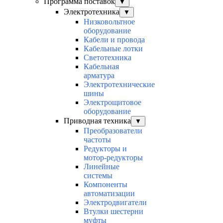
Программа поставок
▼
Электротехника
▼
Низковольтное
оборудование
Кабели и провода
Кабельные лотки
Светотехника
Кабельная
арматура
Электротехнические
шины
Электрощитовое
оборудование
Приводная техника
▼
Преобразователи
частоты
Редукторы и
мотор-редукторы
Линейные
системы
Компоненты
автоматизации
Электродвигатели
Втулки шестерни
муфты