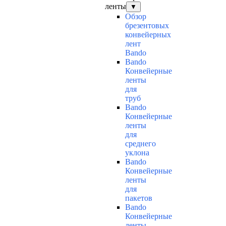
ленты
▼
Обзор
брезентовых
конвейерных
лент
Bando
Bando
Конвейерные
ленты
для
труб
Bando
Конвейерные
ленты
для
среднего
уклона
Bando
Конвейерные
ленты
для
пакетов
Bando
Конвейерные
ленты