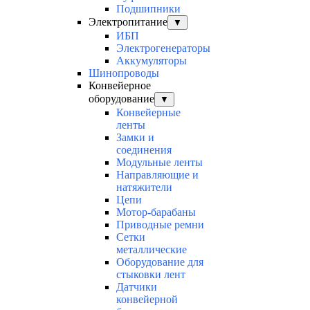
Подшипники
Электропитание
▼
ИБП
Электрогенераторы
Аккумуляторы
Шинопроводы
Конвейерное
оборудование
▼
Конвейерные
ленты
Замки и
соединения
Модульные ленты
Направляющие и
натяжители
Цепи
Мотор-барабаны
Приводные ремни
Сетки
металлические
Оборудование для
стыковки лент
Датчики
конвейерной