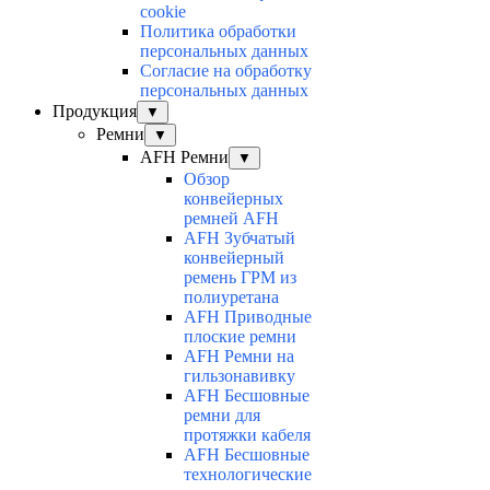
cookie
Политика обработки
персональных данных
Согласие на обработку
персональных данных
Продукция
▼
Ремни
▼
AFH Ремни
▼
Обзор
конвейерных
ремней AFH
AFH Зубчатый
конвейерный
ремень ГРМ из
полиуретана
AFH Приводные
плоские ремни
AFH Ремни на
гильзонавивку
AFH Бесшовные
ремни для
протяжки кабеля
AFH Бесшовные
технологические