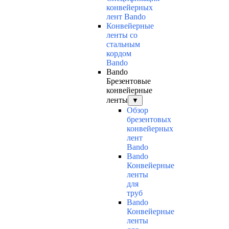
конвейерных
лент Bando
Конвейерные
ленты со
стальным
кордом
Bando
Bando
Брезентовые
конвейерные
ленты
▼
Обзор
брезентовых
конвейерных
лент
Bando
Bando
Конвейерные
ленты
для
труб
Bando
Конвейерные
ленты