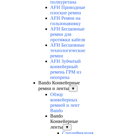
полиуретана
AFH Приводные
плоские ремни
AFH Ремни на
гильзонавивку
AFH Бесшовные
ремни для
протяжки кабеля
AFH Бесшовные
технологические
ремни
AFH Зубчатый
конвейерный
ремень ГРМ из
неопрена
Bando Конвейерные
ремни и ленты
▼
Обзор
конвейерных
ремней и лент
Bando
Bando
Конвейерные
ленты
▼
Спецификация