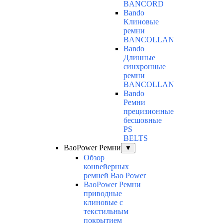
BANCORD
Bando
Клиновые
ремни
BANCOLLAN
Bando
Длинные
синхронные
ремни
BANCOLLAN
Bando
Ремни
прецизионные
бесшовные
PS
BELTS
BaoPower Ремни
▼
Обзор
конвейерных
ремней Bao Power
BaoPower Ремни
приводные
клиновые с
текстильным
покрытием