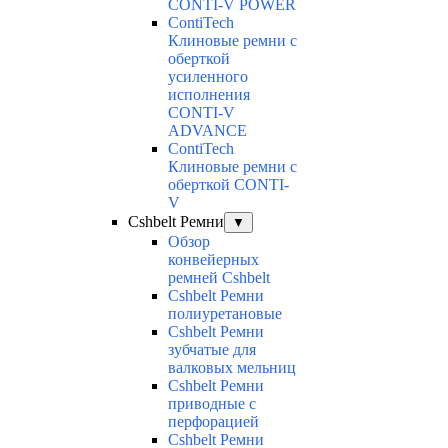
CONTI-V POWER
ContiTech
Клиновые ремни с
оберткой
усиленного
исполнения
CONTI-V
ADVANCE
ContiTech
Клиновые ремни с
оберткой CONTI-
V
Cshbelt Ремни
▼
Обзор
конвейерных
ремней Cshbelt
Cshbelt Ремни
полиуретановые
Cshbelt Ремни
зубчатые для
валковых мельниц
Cshbelt Ремни
приводные с
перфорацией
Cshbelt Ремни