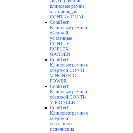
Двухсторонние
клиновые ремни
для приводов
CONTI-V DUAL
ContiTech
Клиновые ремни с
оберткой
усиленные
CONTI-V
ROFLEX
GARDEN
ContiTech
Клиновые ремни с
оберткой CONTI-
V NONFRIC
POWER
ContiTech
Клиновые ремни с
оберткой CONTI-
V PIONEER
ContiTech
Клиновые ремни с
оберткой
усиленного
исполнения