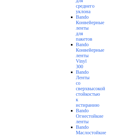
для
среднего
уклона
Bando
Конвейерные
ленты
для
пакетов
Bando
Конвейерные
ленты
Vinyl
300
Bando
Ленты
со
сверхвысокой
стойкостью
к
истиранию
Bando
Огнестойкие
ленты
Bando
Маслостойкие