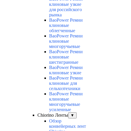
клиновые узкие
для российского
рынка
BaoPower Ремни
клиновые
облегченные
BaoPower Ремни
клиновые
многоручьевые
BaoPower Ремни
клиновые
шестигранные
BaoPower Ремни
клиновые узкие
BaoPower Ремни
клиновые для
сельхозтехники
BaoPower Ремни
клиновые
многоручьевые
усиленные
Chiorino Ленты
▼
Обзор
конвейерных лент