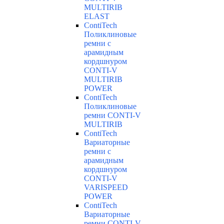
MULTIRIB
ELAST
ContiTech
Поликлиновые
ремни с
арамидным
кордшнуром
CONTI-V
MULTIRIB
POWER
ContiTech
Поликлиновые
ремни CONTI-V
MULTIRIB
ContiTech
Вариаторные
ремни с
арамидным
кордшнуром
CONTI-V
VARISPEED
POWER
ContiTech
Вариаторные
ремни CONTI-V