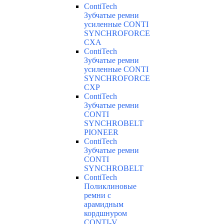
ContiTech
Зубчатые ремни
усиленные CONTI
SYNCHROFORCE
CXA
ContiTech
Зубчатые ремни
усиленные CONTI
SYNCHROFORCE
CXP
ContiTech
Зубчатые ремни
CONTI
SYNCHROBELT
PIONEER
ContiTech
Зубчатые ремни
CONTI
SYNCHROBELT
ContiTech
Поликлиновые
ремни с
арамидным
кордшнуром
CONTI-V