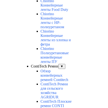
Chiorino
Конвейерные
ленты Food Duty
Chiorino
Конвейерные
ленты с НР-
полиуретаном
Chiorino
Конвейерные
ленты из хлопка и
фетра
Chiorino
Полиуретановые
конвейерные
ленты ПУ
ContiTech Ремни
▼
Обзор
конвейерных
ремней Contitech
ContiTech Ремни
для сельского
хозяйства
AGRIDUR
ContiTech Плоские
ремни CONTI