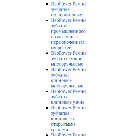
BaoPower Ремни
зубчатые
поликлиновые
BaoPower Ремни
зубчатые
промышленного
назначения с
переключением
скоростей
BaoPower Ремни
зубчатые узкие
многоручьевые
BaoPower Ремни
зубчатые
клиновые
многоручьевые
BaoPower Ремни
зубчатые
клиновые узкие
BaoPower Ремни
зубчатые
клиновые с
открытыми
гранями
BaoPower Ремни