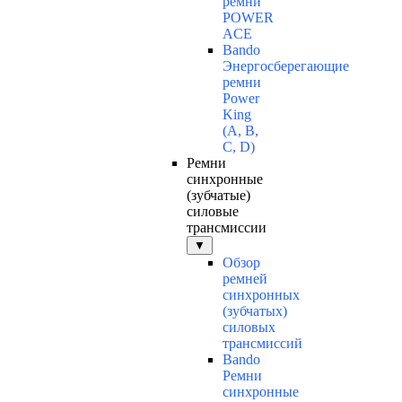
ремни
POWER
ACE
Bando
Энергосберегающие
ремни
Power
King
(A, B,
C, D)
Ремни
синхронные
(зубчатые)
силовые
трансмиссии
▼
Обзор
ремней
синхронных
(зубчатых)
силовых
трансмиссий
Bando
Ремни
синхронные