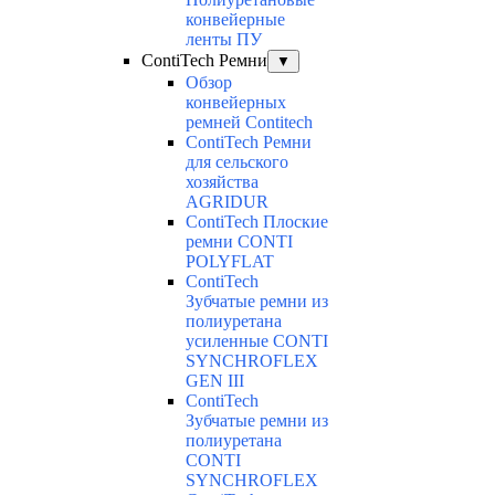
конвейерные
ленты ПУ
ContiTech Ремни
▼
Обзор
конвейерных
ремней Contitech
ContiTech Ремни
для сельского
хозяйства
AGRIDUR
ContiTech Плоские
ремни CONTI
POLYFLAT
ContiTech
Зубчатые ремни из
полиуретана
усиленные CONTI
SYNCHROFLEX
GEN III
ContiTech
Зубчатые ремни из
полиуретана
CONTI
SYNCHROFLEX