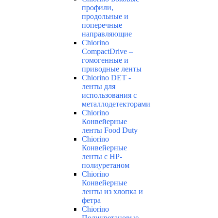
профили,
продольные и
поперечные
направляющие
Chiorino
CompactDrive –
гомогенные и
приводные ленты
Chiorino DET -
ленты для
использования с
металлодетекторами
Chiorino
Конвейерные
ленты Food Duty
Chiorino
Конвейерные
ленты с НР-
полиуретаном
Chiorino
Конвейерные
ленты из хлопка и
фетра
Chiorino
Полиуретановые