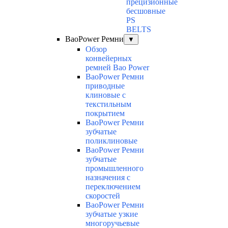
прецизионные
бесшовные
PS
BELTS
BaoPower Ремни
▼
Обзор
конвейерных
ремней Bao Power
BaoPower Ремни
приводные
клиновые с
текстильным
покрытием
BaoPower Ремни
зубчатые
поликлиновые
BaoPower Ремни
зубчатые
промышленного
назначения с
переключением
скоростей
BaoPower Ремни
зубчатые узкие
многоручьевые