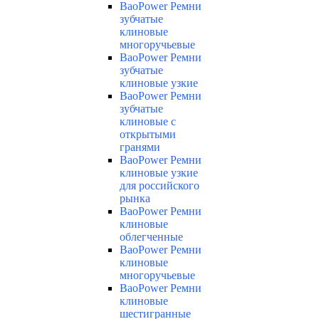
BaoPower Ремни
зубчатые
клиновые
многоручьевые
BaoPower Ремни
зубчатые
клиновые узкие
BaoPower Ремни
зубчатые
клиновые с
открытыми
гранями
BaoPower Ремни
клиновые узкие
для российского
рынка
BaoPower Ремни
клиновые
облегченные
BaoPower Ремни
клиновые
многоручьевые
BaoPower Ремни
клиновые
шестигранные