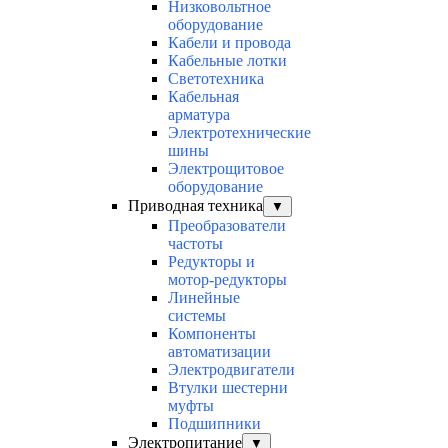
Низковольтное
оборудование
Кабели и провода
Кабельные лотки
Светотехника
Кабельная
арматура
Электротехнические
шины
Электрощитовое
оборудование
Приводная техника
▼
Преобразователи
частоты
Редукторы и
мотор-редукторы
Линейные
системы
Компоненты
автоматизации
Электродвигатели
Втулки шестерни
муфты
Подшипники
Электропитание
▼