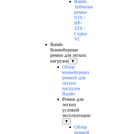
Bando
Зубчатые
ремни
STS /
HP-
STS /
Ceptor
VI
Bando
Конвейерные
ремни для легких
нагрузок
▼
Обзор
конвейерных
ремней для
легких
нагрузок
Bando
Ремни для
легких
условий
эксплуатации
▼
Обзор
ремней