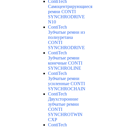
ContiTech
Самоцентрирующиеся
ремни CONTI
SYNCHRODRIVE
N10
ContiTech
Зубчатые ремни из
полиуретана
CONTI
SYNCHRODRIVE
ContiTech
Зубчатые ремни
конечные CONTI
SYNCHROLINE
ContiTech
Зубчатые ремни
усиленные CONTI
SYNCHROCHAIN
ContiTech
Двухсторонние
зубчатые ремни
CONTI
SYNCHROTWIN
CXP
ContiTech