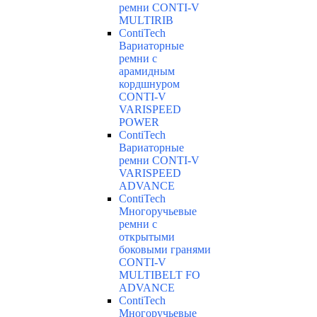
ремни CONTI-V
MULTIRIB
ContiTech
Вариаторные
ремни с
арамидным
кордшнуром
CONTI-V
VARISPEED
POWER
ContiTech
Вариаторные
ремни CONTI-V
VARISPEED
ADVANCE
ContiTech
Многоручьевые
ремни с
открытыми
боковыми гранями
CONTI-V
MULTIBELT FO
ADVANCE
ContiTech
Многоручьевые