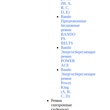
(М, A,
B, C,
D, Е)
Bando
Прецизионные
бесшовные
ремни
BANDO
PS
BELTS
Bando
Энергосберегающие
ремни
POWER
ACE
Bando
Энергосберегающие
ремни
Power
King
(A, B,
C, D)
Ремни
синхронные
(зубчатые)