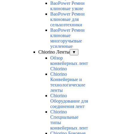
BaoPower Ремни
клиновые узкие
BaoPower Ремни
клиновые для
сельхозтехники
BaoPower Ремни
клиновые
многоручьевые
усиленные
Chiorino Ленты
▼
Обзор
конвейерных лент
Chiorino
Chiorino
Конвейерные и
технологические
ленты
Chiorino
Оборудование для
соединения лент
Chiorino
Специальные
типы
конвейерных лент
Chiorino Боковые