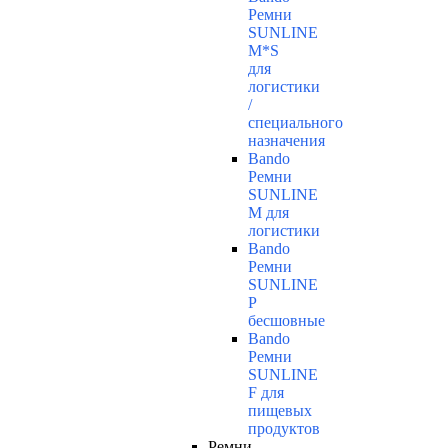
Ремни
SUNLINE
M*S
для
логистики
/
специального
назначения
Bando
Ремни
SUNLINE
M для
логистики
Bando
Ремни
SUNLINE
P
бесшовные
Bando
Ремни
SUNLINE
F для
пищевых
продуктов
Ремни