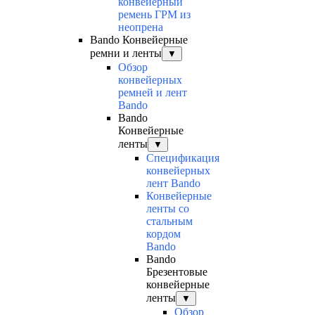
конвейерный
ремень ГРМ из
неопрена
Bando Конвейерные
ремни и ленты
▼
Обзор
конвейерных
ремней и лент
Bando
Bando
Конвейерные
ленты
▼
Спецификация
конвейерных
лент Bando
Конвейерные
ленты со
стальным
кордом
Bando
Bando
Брезентовые
конвейерные
ленты
▼
Обзор