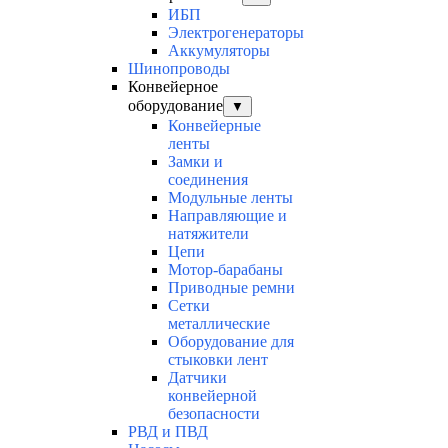
ИБП
Электрогенераторы
Аккумуляторы
Шинопроводы
Конвейерное
оборудование
▼
Конвейерные
ленты
Замки и
соединения
Модульные ленты
Направляющие и
натяжители
Цепи
Мотор-барабаны
Приводные ремни
Сетки
металлические
Оборудование для
стыковки лент
Датчики
конвейерной
безопасности
РВД и ПВД