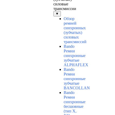
силовые
трансмиссии
▼
Обзор
ремней
синхронных
(зубчатых)
силовых
трансмиссий
Bando
Ремни
синхронные
зубчатые
ALPHAFLEX
Bando
Ремни
синхронные
зубчатые
BANCOLLAN
Bando
Ремни
синхронные
бесшовные
(тип Х,