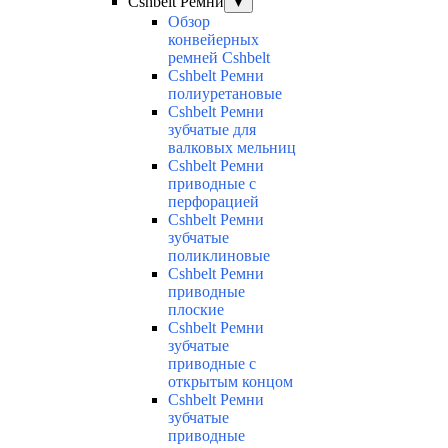
Cshbelt Ремни
▼
Обзор
конвейерных
ремней Cshbelt
Cshbelt Ремни
полиуретановые
Cshbelt Ремни
зубчатые для
валковых мельниц
Cshbelt Ремни
приводные с
перфорацией
Cshbelt Ремни
зубчатые
поликлиновые
Cshbelt Ремни
приводные
плоские
Cshbelt Ремни
зубчатые
приводные с
открытым концом
Cshbelt Ремни
зубчатые
приводные