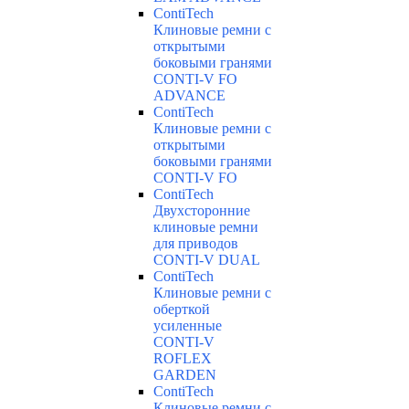
ContiTech
Клиновые ремни с
открытыми
боковыми гранями
CONTI-V FO
ADVANCE
ContiTech
Клиновые ремни с
открытыми
боковыми гранями
CONTI-V FO
ContiTech
Двухсторонние
клиновые ремни
для приводов
CONTI-V DUAL
ContiTech
Клиновые ремни с
оберткой
усиленные
CONTI-V
ROFLEX
GARDEN
ContiTech
Клиновые ремни с