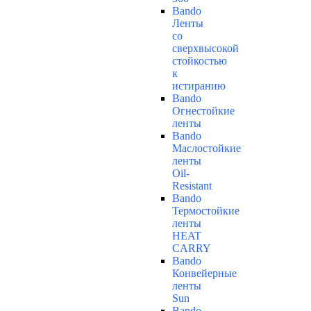
Bando
Ленты
со
сверхвысокой
стойкостью
к
истиранию
Bando
Огнестойкие
ленты
Bando
Маслостойкие
ленты
Oil-
Resistant
Bando
Термостойкие
ленты
HEAT
CARRY
Bando
Конвейерные
ленты
Sun
Bando