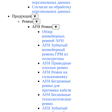
персональных данных
Согласие на обработку
персональных данных
Продукция
▼
Ремни
▼
AFH Ремни
▼
Обзор
конвейерных
ремней AFH
AFH Зубчатый
конвейерный
ремень ГРМ из
полиуретана
AFH Приводные
плоские ремни
AFH Ремни на
гильзонавивку
AFH Бесшовные
ремни для
протяжки кабеля
AFH Бесшовные
технологические
ремни
AFH Зубчатый