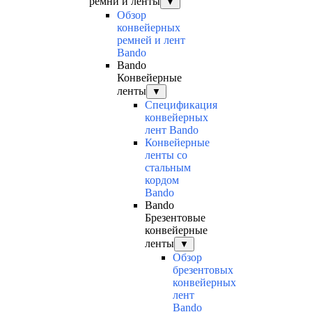
ремни и ленты
▼
Обзор
конвейерных
ремней и лент
Bando
Bando
Конвейерные
ленты
▼
Спецификация
конвейерных
лент Bando
Конвейерные
ленты со
стальным
кордом
Bando
Bando
Брезентовые
конвейерные
ленты
▼
Обзор
брезентовых
конвейерных
лент
Bando