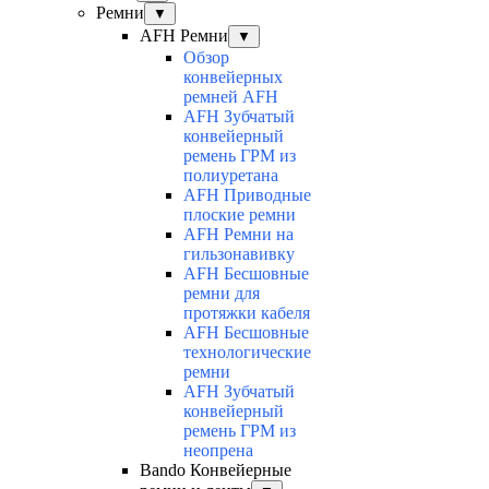
Ремни
▼
AFH Ремни
▼
Обзор
конвейерных
ремней AFH
AFH Зубчатый
конвейерный
ремень ГРМ из
полиуретана
AFH Приводные
плоские ремни
AFH Ремни на
гильзонавивку
AFH Бесшовные
ремни для
протяжки кабеля
AFH Бесшовные
технологические
ремни
AFH Зубчатый
конвейерный
ремень ГРМ из
неопрена
Bando Конвейерные