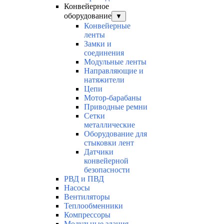
Конвейерное
оборудование
▼
Конвейерные
ленты
Замки и
соединения
Модульные ленты
Направляющие и
натяжители
Цепи
Мотор-барабаны
Приводные ремни
Сетки
металлические
Оборудование для
стыковки лент
Датчики
конвейерной
безопасности
РВД и ПВД
Насосы
Вентиляторы
Теплообменники
Компрессоры
Модульные здания