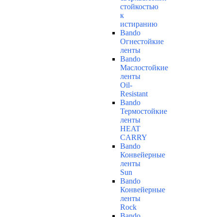
стойкостью
к
истиранию
Bando
Огнестойкие
ленты
Bando
Маслостойкие
ленты
Oil-
Resistant
Bando
Термостойкие
ленты
HEAT
CARRY
Bando
Конвейерные
ленты
Sun
Bando
Конвейерные
ленты
Rock
Bando