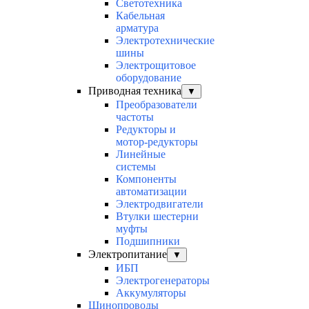
Светотехника
Кабельная
арматура
Электротехнические
шины
Электрощитовое
оборудование
Приводная техника
▼
Преобразователи
частоты
Редукторы и
мотор-редукторы
Линейные
системы
Компоненты
автоматизации
Электродвигатели
Втулки шестерни
муфты
Подшипники
Электропитание
▼
ИБП
Электрогенераторы
Аккумуляторы
Шинопроводы