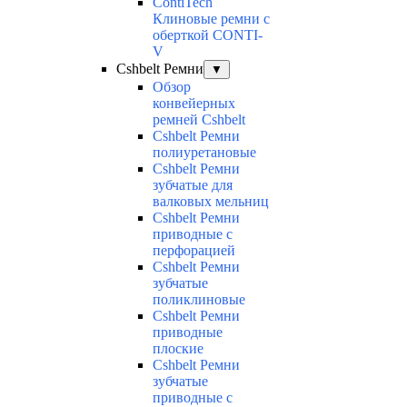
ContiTech
Клиновые ремни с
оберткой CONTI-
V
Cshbelt Ремни
▼
Обзор
конвейерных
ремней Cshbelt
Cshbelt Ремни
полиуретановые
Cshbelt Ремни
зубчатые для
валковых мельниц
Cshbelt Ремни
приводные с
перфорацией
Cshbelt Ремни
зубчатые
поликлиновые
Cshbelt Ремни
приводные
плоские
Cshbelt Ремни
зубчатые
приводные с