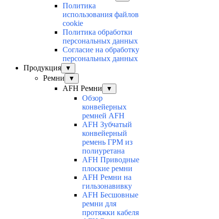
Политика
использования файлов
cookie
Политика обработки
персональных данных
Согласие на обработку
персональных данных
Продукция
▼
Ремни
▼
AFH Ремни
▼
Обзор
конвейерных
ремней AFH
AFH Зубчатый
конвейерный
ремень ГРМ из
полиуретана
AFH Приводные
плоские ремни
AFH Ремни на
гильзонавивку
AFH Бесшовные
ремни для
протяжки кабеля