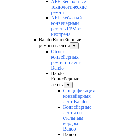
AFH Бесшовные
технологические
ремни
AFH Зубчатый
конвейерный
ремень ГРМ из
неопрена
Bando Конвейерные
ремни и ленты
▼
Обзор
конвейерных
ремней и лент
Bando
Bando
Конвейерные
ленты
▼
Спецификация
конвейерных
лент Bando
Конвейерные
ленты со
стальным
кордом
Bando
Bando