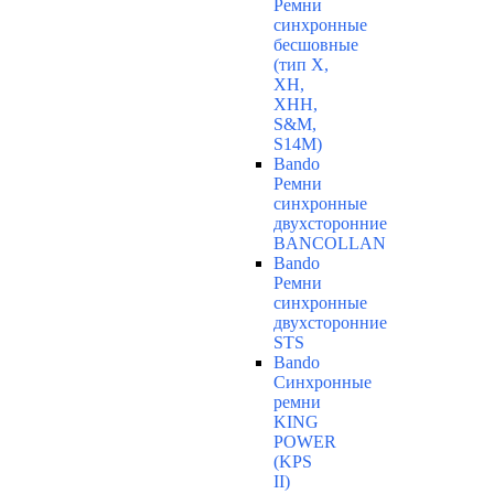
Ремни
синхронные
бесшовные
(тип Х,
ХН,
ХНН,
S&M,
S14М)
Bando
Ремни
синхронные
двухсторонние
BANCOLLAN
Bando
Ремни
синхронные
двухсторонние
STS
Bando
Синхронные
ремни
KING
POWER
(KPS
II)