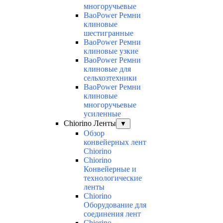
многоручьевые
BaoPower Ремни
клиновые
шестигранные
BaoPower Ремни
клиновые узкие
BaoPower Ремни
клиновые для
сельхозтехники
BaoPower Ремни
клиновые
многоручьевые
усиленные
Chiorino Ленты
▼
Обзор
конвейерных лент
Chiorino
Chiorino
Конвейерные и
технологические
ленты
Chiorino
Оборудование для
соединения лент
Chiorino