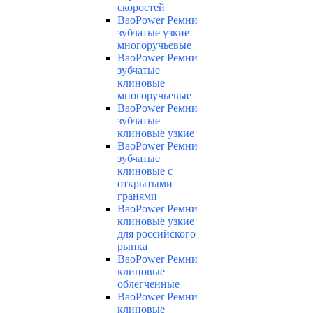
скоростей
BaoPower Ремни
зубчатые узкие
многоручьевые
BaoPower Ремни
зубчатые
клиновые
многоручьевые
BaoPower Ремни
зубчатые
клиновые узкие
BaoPower Ремни
зубчатые
клиновые с
открытыми
гранями
BaoPower Ремни
клиновые узкие
для российского
рынка
BaoPower Ремни
клиновые
облегченные
BaoPower Ремни
клиновые