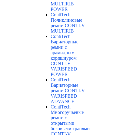
MULTIRIB
POWER
ContiTech
Поликлиновые
ремни CONTI-V
MULTIRIB
ContiTech
Вариаторные
ремни с
арамидным
кордшнуром
CONTI-V
VARISPEED
POWER
ContiTech
Вариаторные
ремни CONTI-V
VARISPEED
ADVANCE
ContiTech
Многоручьевые
ремни с
открытыми
боковыми гранями
CONTI-V