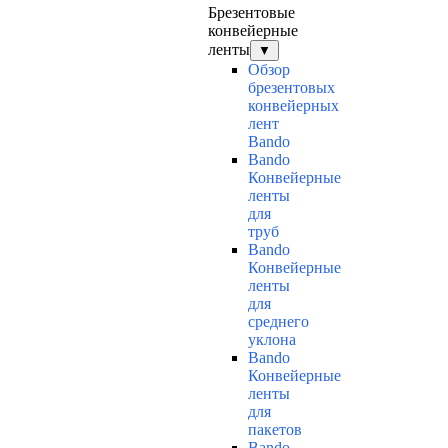
Брезентовые
конвейерные
ленты
▼
Обзор
брезентовых
конвейерных
лент
Bando
Bando
Конвейерные
ленты
для
труб
Bando
Конвейерные
ленты
для
среднего
уклона
Bando
Конвейерные
ленты
для
пакетов
Bando