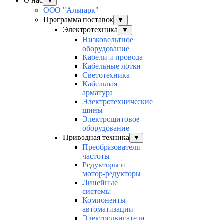
О нас
▼
ООО "Альпарк"
Программа поставок
▼
Электротехника
▼
Низковольтное
оборудование
Кабели и провода
Кабельные лотки
Светотехника
Кабельная
арматура
Электротехнические
шины
Электрощитовое
оборудование
Приводная техника
▼
Преобразователи
частоты
Редукторы и
мотор-редукторы
Линейные
системы
Компоненты
автоматизации
Электродвигатели