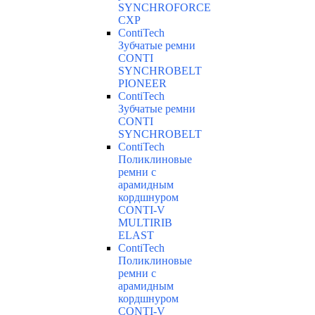
SYNCHROFORCE
CXP
ContiTech
Зубчатые ремни
CONTI
SYNCHROBELT
PIONEER
ContiTech
Зубчатые ремни
CONTI
SYNCHROBELT
ContiTech
Поликлиновые
ремни с
арамидным
кордшнуром
CONTI-V
MULTIRIB
ELAST
ContiTech
Поликлиновые
ремни с
арамидным
кордшнуром
CONTI-V