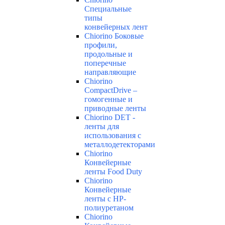
Специальные
типы
конвейерных лент
Chiorino Боковые
профили,
продольные и
поперечные
направляющие
Chiorino
CompactDrive –
гомогенные и
приводные ленты
Chiorino DET -
ленты для
использования с
металлодетекторами
Chiorino
Конвейерные
ленты Food Duty
Chiorino
Конвейерные
ленты с НР-
полиуретаном
Chiorino