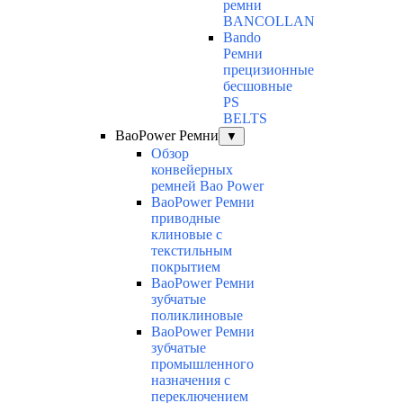
ремни
BANCOLLAN
Bando
Ремни
прецизионные
бесшовные
PS
BELTS
BaoPower Ремни
▼
Обзор
конвейерных
ремней Bao Power
BaoPower Ремни
приводные
клиновые с
текстильным
покрытием
BaoPower Ремни
зубчатые
поликлиновые
BaoPower Ремни
зубчатые
промышленного
назначения с
переключением