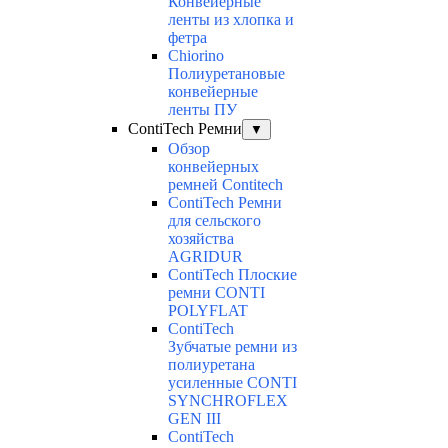
Конвейерные
ленты из хлопка и
фетра
Chiorino
Полиуретановые
конвейерные
ленты ПУ
ContiTech Ремни
▼
Обзор
конвейерных
ремней Contitech
ContiTech Ремни
для сельского
хозяйства
AGRIDUR
ContiTech Плоские
ремни CONTI
POLYFLAT
ContiTech
Зубчатые ремни из
полиуретана
усиленные CONTI
SYNCHROFLEX
GEN III
ContiTech