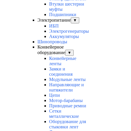
Втулки шестерни
муфты
Подшипники
Электропитание
▼
ИБП
Электрогенераторы
Аккумуляторы
Шинопроводы
Конвейерное
оборудование
▼
Конвейерные
ленты
Замки и
соединения
Модульные ленты
Направляющие и
натяжители
Цепи
Мотор-барабаны
Приводные ремни
Сетки
металлические
Оборудование для
стыковки лент