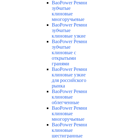
BaoPower Ремни
зубчатые
клиновые
многоручьевые
BaoPower Ремни
зубчатые
клиновые узкие
BaoPower Ремни
зубчатые
клиновые с
открытыми
гранями
BaoPower Ремни
клиновые узкие
для российского
рынка
BaoPower Ремни
клиновые
облегченные
BaoPower Ремни
клиновые
многоручьевые
BaoPower Ремни
клиновые
шестигранные