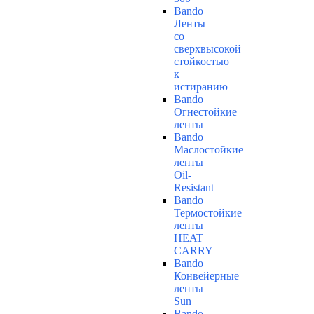
Bando
Ленты
со
сверхвысокой
стойкостью
к
истиранию
Bando
Огнестойкие
ленты
Bando
Маслостойкие
ленты
Oil-
Resistant
Bando
Термостойкие
ленты
HEAT
CARRY
Bando
Конвейерные
ленты
Sun
Bando