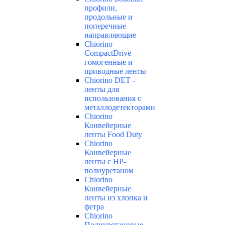
профили,
продольные и
поперечные
направляющие
Chiorino
CompactDrive –
гомогенные и
приводные ленты
Chiorino DET -
ленты для
использования с
металлодетекторами
Chiorino
Конвейерные
ленты Food Duty
Chiorino
Конвейерные
ленты с НР-
полиуретаном
Chiorino
Конвейерные
ленты из хлопка и
фетра
Chiorino
Полиуретановые