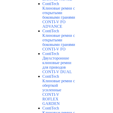
ContiTech
Клиновые ремни с
открытыми
боковыми гранями
CONTI-V FO
ADVANCE
ContiTech
Клиновые ремни с
открытыми
боковыми гранями
CONTI-V FO
ContiTech
Двухсторонние
клиновые ремни
для приводов
CONTI-V DUAL
ContiTech
Клиновые ремни с
оберткой
усиленные
CONTI-V
ROFLEX
GARDEN
ContiTech
Клиновые ремни с