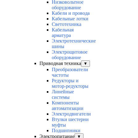
Низковольтное
оборудование
Кабели и провода
Кабельные лотки
Светотехника
Кабельная
арматура
Электротехнические
шины
Электрощитовое
оборудование
Приводная техника
▼
Преобразователи
частоты
Редукторы и
мотор-редукторы
Линейные
системы
Компоненты
автоматизации
Электродвигатели
Втулки шестерни
муфты
Подшипники
Электропитание
▼