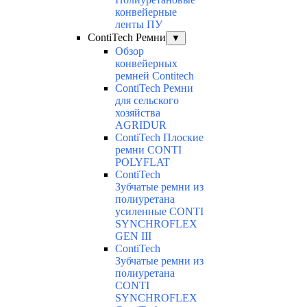
конвейерные
ленты ПУ
ContiTech Ремни
▼
Обзор
конвейерных
ремней Contitech
ContiTech Ремни
для сельского
хозяйства
AGRIDUR
ContiTech Плоские
ремни CONTI
POLYFLAT
ContiTech
Зубчатые ремни из
полиуретана
усиленные CONTI
SYNCHROFLEX
GEN III
ContiTech
Зубчатые ремни из
полиуретана
CONTI
SYNCHROFLEX