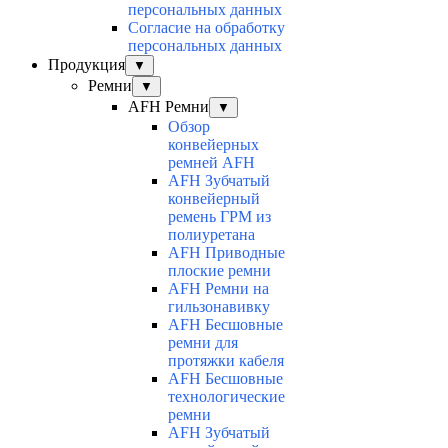
персональных данных
Согласие на обработку
персональных данных
Продукция
▼
Ремни
▼
AFH Ремни
▼
Обзор
конвейерных
ремней AFH
AFH Зубчатый
конвейерный
ремень ГРМ из
полиуретана
AFH Приводные
плоские ремни
AFH Ремни на
гильзонавивку
AFH Бесшовные
ремни для
протяжки кабеля
AFH Бесшовные
технологические
ремни
AFH Зубчатый