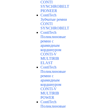
CONTI
SYNCHROBELT
PIONEER
ContiTech
Зубчатые ремни
CONTI
SYNCHROBELT
ContiTech
Поликлиновые
ремни с
арамидным
кордшнуром
CONTI-V
MULTIRIB
ELAST
ContiTech
Поликлиновые
ремни с
арамидным
кордшнуром
CONTI-V
MULTIRIB
POWER
ContiTech
Поликлиновые