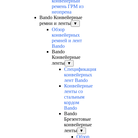
конвейерный
ремень ГРМ из
неопрена
Bando Конвейерные
ремни и ленты
▼
Обзор
конвейерных
ремней и лент
Bando
Bando
Конвейерные
ленты
▼
Спецификация
конвейерных
лент Bando
Конвейерные
ленты со
стальным
кордом
Bando
Bando
Брезентовые
конвейерные
ленты
▼
Обзор