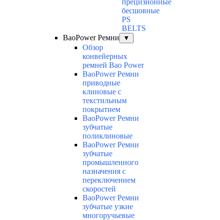
прецизионные
бесшовные
PS
BELTS
BaoPower Ремни
▼
Обзор
конвейерных
ремней Bao Power
BaoPower Ремни
приводные
клиновые с
текстильным
покрытием
BaoPower Ремни
зубчатые
поликлиновые
BaoPower Ремни
зубчатые
промышленного
назначения с
переключением
скоростей
BaoPower Ремни
зубчатые узкие
многоручьевые