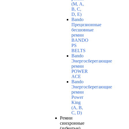
(М, A,
B, C,
D, Е)
Bando
Прецизионные
бесшовные
ремни
BANDO
PS
BELTS
Bando
Энергосберегающие
ремни
POWER
ACE
Bando
Энергосберегающие
ремни
Power
King
(A, B,
C, D)
Ремни
синхронные
(зубчатые)