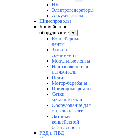
ИБП
Электрогенераторы
Аккумуляторы
Шинопроводы
Конвейерное
оборудование
▼
Конвейерные
ленты
Замки и
соединения
Модульные ленты
Направляющие и
натяжители
Цепи
Мотор-барабаны
Приводные ремни
Сетки
металлические
Оборудование для
стыковки лент
Датчики
конвейерной
безопасности
РВД и ПВД