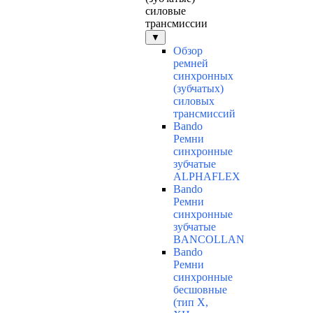
силовые
трансмиссии
▼
Обзор
ремней
синхронных
(зубчатых)
силовых
трансмиссий
Bando
Ремни
синхронные
зубчатые
ALPHAFLEX
Bando
Ремни
синхронные
зубчатые
BANCOLLAN
Bando
Ремни
синхронные
бесшовные
(тип Х,