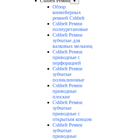
Cshbelt Ремни
▼
Обзор
конвейерных
ремней Cshbelt
Cshbelt Ремни
полиуретановые
Cshbelt Ремни
зубчатые для
валковых мельниц
Cshbelt Ремни
приводные с
перфорацией
Cshbelt Ремни
зубчатые
поликлиновые
Cshbelt Ремни
приводные
плоские
Cshbelt Ремни
зубчатые
приводные с
открытым концом
Cshbelt Ремни
зубчатые
приводные