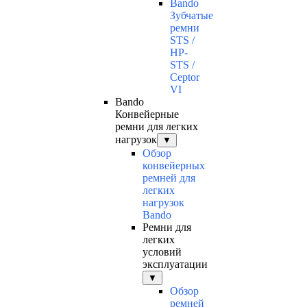
Bando
Зубчатые
ремни
STS /
HP-
STS /
Ceptor
VI
Bando
Конвейерные
ремни для легких
нагрузок
▼
Обзор
конвейерных
ремней для
легких
нагрузок
Bando
Ремни для
легких
условий
эксплуатации
▼
Обзор
ремней