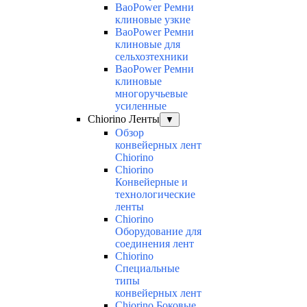
BaoPower Ремни
клиновые узкие
BaoPower Ремни
клиновые для
сельхозтехники
BaoPower Ремни
клиновые
многоручьевые
усиленные
Chiorino Ленты
▼
Обзор
конвейерных лент
Chiorino
Chiorino
Конвейерные и
технологические
ленты
Chiorino
Оборудование для
соединения лент
Chiorino
Специальные
типы
конвейерных лент
Chiorino Боковые