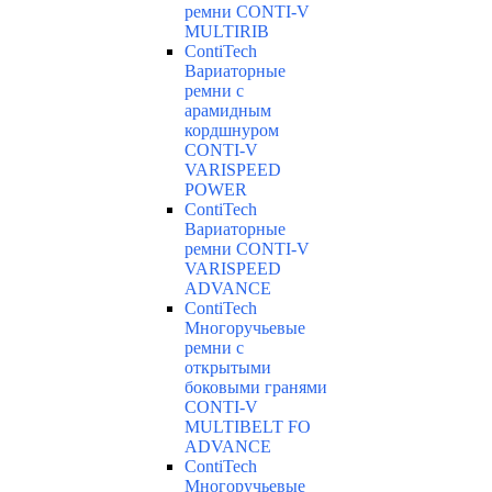
ремни CONTI-V
MULTIRIB
ContiTech
Вариаторные
ремни с
арамидным
кордшнуром
CONTI-V
VARISPEED
POWER
ContiTech
Вариаторные
ремни CONTI-V
VARISPEED
ADVANCE
ContiTech
Многоручьевые
ремни с
открытыми
боковыми гранями
CONTI-V
MULTIBELT FO
ADVANCE
ContiTech
Многоручьевые