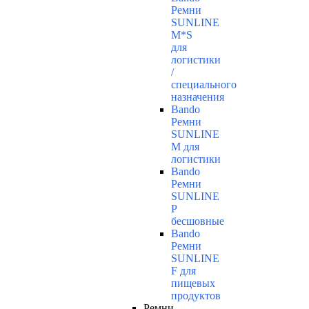
Ремни
SUNLINE
M*S
для
логистики
/
специального
назначения
Bando
Ремни
SUNLINE
M для
логистики
Bando
Ремни
SUNLINE
P
бесшовные
Bando
Ремни
SUNLINE
F для
пищевых
продуктов
Ремни