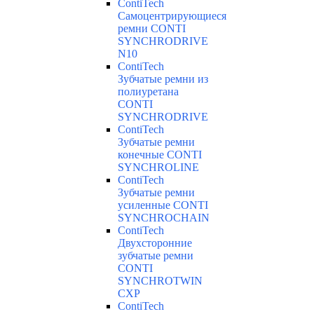
ContiTech
Самоцентрирующиеся
ремни CONTI
SYNCHRODRIVE
N10
ContiTech
Зубчатые ремни из
полиуретана
CONTI
SYNCHRODRIVE
ContiTech
Зубчатые ремни
конечные CONTI
SYNCHROLINE
ContiTech
Зубчатые ремни
усиленные CONTI
SYNCHROCHAIN
ContiTech
Двухсторонние
зубчатые ремни
CONTI
SYNCHROTWIN
CXP
ContiTech