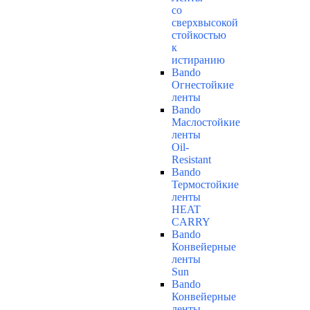
со
сверхвысокой
стойкостью
к
истиранию
Bando
Огнестойкие
ленты
Bando
Маслостойкие
ленты
Oil-
Resistant
Bando
Термостойкие
ленты
HEAT
CARRY
Bando
Конвейерные
ленты
Sun
Bando
Конвейерные
ленты