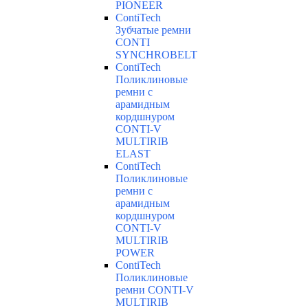
PIONEER
ContiTech
Зубчатые ремни
CONTI
SYNCHROBELT
ContiTech
Поликлиновые
ремни с
арамидным
кордшнуром
CONTI-V
MULTIRIB
ELAST
ContiTech
Поликлиновые
ремни с
арамидным
кордшнуром
CONTI-V
MULTIRIB
POWER
ContiTech
Поликлиновые
ремни CONTI-V
MULTIRIB