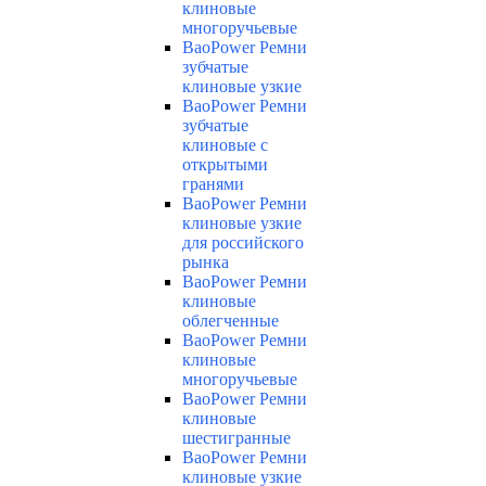
клиновые
многоручьевые
BaoPower Ремни
зубчатые
клиновые узкие
BaoPower Ремни
зубчатые
клиновые с
открытыми
гранями
BaoPower Ремни
клиновые узкие
для российского
рынка
BaoPower Ремни
клиновые
облегченные
BaoPower Ремни
клиновые
многоручьевые
BaoPower Ремни
клиновые
шестигранные
BaoPower Ремни
клиновые узкие