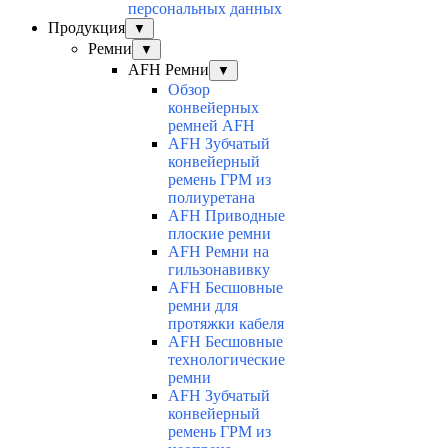
персональных данных
Продукция
▼
Ремни
▼
AFH Ремни
▼
Обзор
конвейерных
ремней AFH
AFH Зубчатый
конвейерный
ремень ГРМ из
полиуретана
AFH Приводные
плоские ремни
AFH Ремни на
гильзонавивку
AFH Бесшовные
ремни для
протяжки кабеля
AFH Бесшовные
технологические
ремни
AFH Зубчатый
конвейерный
ремень ГРМ из