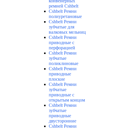
конвейерных
ремней Cshbelt
Cshbelt Ремни
полиуретановые
Cshbelt Ремни
зубчатые для
валковых мельниц
Cshbelt Ремни
приводные с
перфорацией
Cshbelt Ремни
зубчатые
поликлиновые
Cshbelt Ремни
приводные
плоские
Cshbelt Ремни
зубчатые
приводные с
открытым концом
Cshbelt Ремни
зубчатые
приводные
двусторонние
Cshbelt Ремни