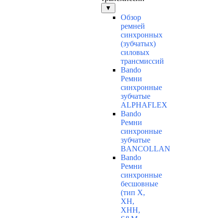
▼
Обзор
ремней
синхронных
(зубчатых)
силовых
трансмиссий
Bando
Ремни
синхронные
зубчатые
ALPHAFLEX
Bando
Ремни
синхронные
зубчатые
BANCOLLAN
Bando
Ремни
синхронные
бесшовные
(тип Х,
ХН,
ХНН,