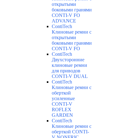
открытыми
боковыми гранями
CONTI-V FO
ADVANCE
ContiTech
Клиновые ремни с
открытыми
боковыми гранями
CONTI-V FO
ContiTech
Двухсторонние
клиновые ремни
для приводов
CONTI-V DUAL
ContiTech
Клиновые ремни с
оберткой
усиленные
CONTI-V
ROFLEX
GARDEN
ContiTech
Клиновые ремни с
оберткой CONTI-
V NONFRIC