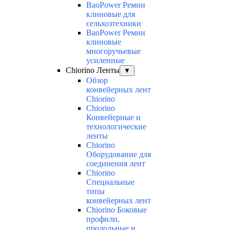
BaoPower Ремни
клиновые для
сельхозтехники
BaoPower Ремни
клиновые
многоручьевые
усиленные
Chiorino Ленты
▼
Обзор
конвейерных лент
Chiorino
Chiorino
Конвейерные и
технологические
ленты
Chiorino
Оборудование для
соединения лент
Chiorino
Специальные
типы
конвейерных лент
Chiorino Боковые
профили,
продольные и