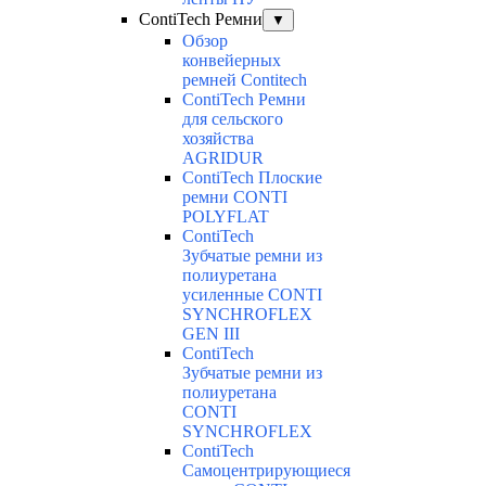
ContiTech Ремни
▼
Обзор
конвейерных
ремней Contitech
ContiTech Ремни
для сельского
хозяйства
AGRIDUR
ContiTech Плоские
ремни CONTI
POLYFLAT
ContiTech
Зубчатые ремни из
полиуретана
усиленные CONTI
SYNCHROFLEX
GEN III
ContiTech
Зубчатые ремни из
полиуретана
CONTI
SYNCHROFLEX
ContiTech
Самоцентрирующиеся