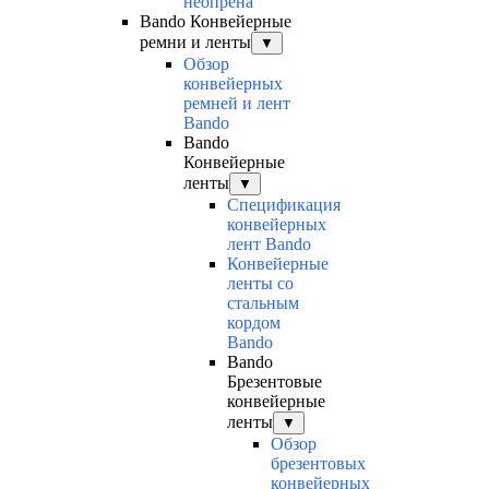
неопрена
Bando Конвейерные
ремни и ленты
▼
Обзор
конвейерных
ремней и лент
Bando
Bando
Конвейерные
ленты
▼
Спецификация
конвейерных
лент Bando
Конвейерные
ленты со
стальным
кордом
Bando
Bando
Брезентовые
конвейерные
ленты
▼
Обзор
брезентовых
конвейерных