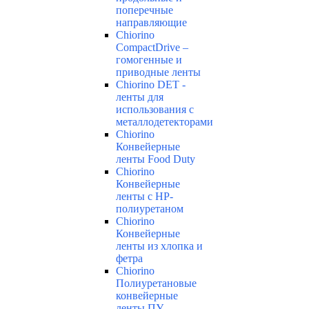
поперечные
направляющие
Chiorino
CompactDrive –
гомогенные и
приводные ленты
Chiorino DET -
ленты для
использования с
металлодетекторами
Chiorino
Конвейерные
ленты Food Duty
Chiorino
Конвейерные
ленты с НР-
полиуретаном
Chiorino
Конвейерные
ленты из хлопка и
фетра
Chiorino
Полиуретановые
конвейерные
ленты ПУ