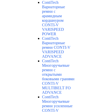
ContiTech
Вариаторные
ремни с
арамидным
кордшнуром
CONTI-V
VARISPEED
POWER
ContiTech
Вариаторные
ремни CONTI-V
VARISPEED
ADVANCE
ContiTech
Многоручьевые
ремни с
открытыми
боковыми гранями
CONTI-V
MULTIBELT FO
ADVANCE
ContiTech
Многоручьевые
ремни усиленные
CONTI-V