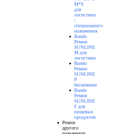
M*S
для
логистики
/
специального
назначения
Bando
Ремни
SUNLINE
M для
логистики
Bando
Ремни
SUNLINE
P
бесшовные
Bando
Ремни
SUNLINE
F для
пищевых
продуктов
Ремни
другого
назначения