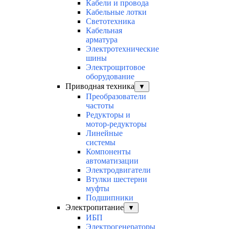
Кабели и провода
Кабельные лотки
Светотехника
Кабельная
арматура
Электротехнические
шины
Электрощитовое
оборудование
Приводная техника
▼
Преобразователи
частоты
Редукторы и
мотор-редукторы
Линейные
системы
Компоненты
автоматизации
Электродвигатели
Втулки шестерни
муфты
Подшипники
Электропитание
▼
ИБП
Электрогенераторы