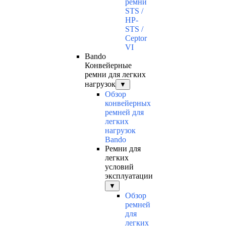
ремни
STS /
HP-
STS /
Ceptor
VI
Bando
Конвейерные
ремни для легких
нагрузок
▼
Обзор
конвейерных
ремней для
легких
нагрузок
Bando
Ремни для
легких
условий
эксплуатации
▼
Обзор
ремней
для
легких