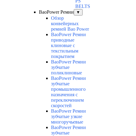
PS
BELTS
BaoPower Ремни
▼
Обзор
конвейерных
ремней Bao Power
BaoPower Ремни
приводные
клиновые с
текстильным
покрытием
BaoPower Ремни
зубчатые
поликлиновые
BaoPower Ремни
зубчатые
промышленного
назначения с
переключением
скоростей
BaoPower Ремни
зубчатые узкие
многоручьевые
BaoPower Ремни
зубчатые