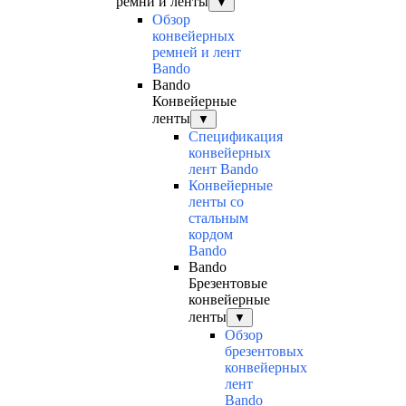
ремни и ленты
▼
Обзор
конвейерных
ремней и лент
Bando
Bando
Конвейерные
ленты
▼
Спецификация
конвейерных
лент Bando
Конвейерные
ленты со
стальным
кордом
Bando
Bando
Брезентовые
конвейерные
ленты
▼
Обзор
брезентовых
конвейерных
лент
Bando