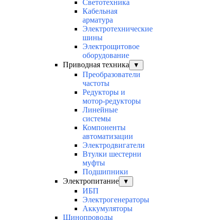
Светотехника
Кабельная
арматура
Электротехнические
шины
Электрощитовое
оборудование
Приводная техника
▼
Преобразователи
частоты
Редукторы и
мотор-редукторы
Линейные
системы
Компоненты
автоматизации
Электродвигатели
Втулки шестерни
муфты
Подшипники
Электропитание
▼
ИБП
Электрогенераторы
Аккумуляторы
Шинопроводы