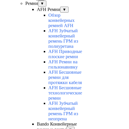
Ремни
▼
AFH Ремни
▼
Обзор
конвейерных
ремней AFH
AFH Зубчатый
конвейерный
ремень ГРМ из
полиуретана
AFH Приводные
плоские ремни
AFH Ремни на
гильзонавивку
AFH Бесшовные
ремни для
протяжки кабеля
AFH Бесшовные
технологические
ремни
AFH Зубчатый
конвейерный
ремень ГРМ из
неопрена
Bando Конвейерные