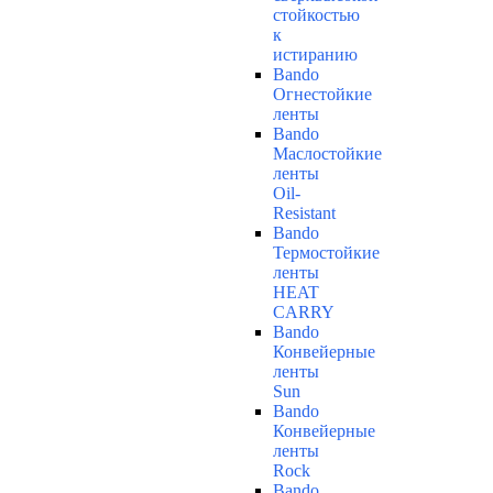
стойкостью
к
истиранию
Bando
Огнестойкие
ленты
Bando
Маслостойкие
ленты
Oil-
Resistant
Bando
Термостойкие
ленты
HEAT
CARRY
Bando
Конвейерные
ленты
Sun
Bando
Конвейерные
ленты
Rock
Bando