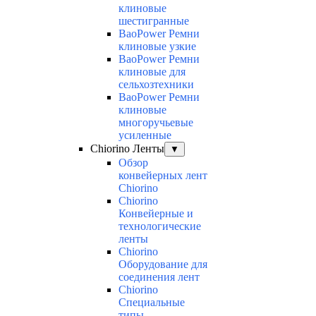
клиновые
шестигранные
BaoPower Ремни
клиновые узкие
BaoPower Ремни
клиновые для
сельхозтехники
BaoPower Ремни
клиновые
многоручьевые
усиленные
Chiorino Ленты
▼
Обзор
конвейерных лент
Chiorino
Chiorino
Конвейерные и
технологические
ленты
Chiorino
Оборудование для
соединения лент
Chiorino
Специальные
типы