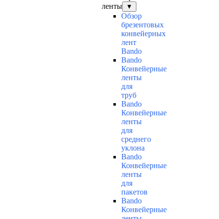
ленты
▼
Обзор
брезентовых
конвейерных
лент
Bando
Bando
Конвейерные
ленты
для
труб
Bando
Конвейерные
ленты
для
среднего
уклона
Bando
Конвейерные
ленты
для
пакетов
Bando
Конвейерные
ленты