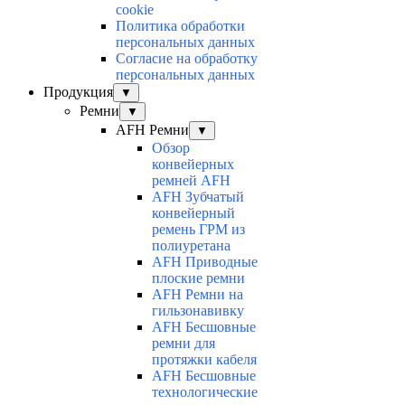
cookie
Политика обработки
персональных данных
Согласие на обработку
персональных данных
Продукция
▼
Ремни
▼
AFH Ремни
▼
Обзор
конвейерных
ремней AFH
AFH Зубчатый
конвейерный
ремень ГРМ из
полиуретана
AFH Приводные
плоские ремни
AFH Ремни на
гильзонавивку
AFH Бесшовные
ремни для
протяжки кабеля
AFH Бесшовные
технологические