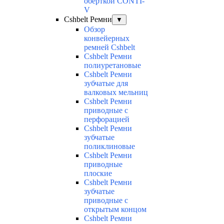
оберткой CONTI-
V
Cshbelt Ремни
▼
Обзор
конвейерных
ремней Cshbelt
Cshbelt Ремни
полиуретановые
Cshbelt Ремни
зубчатые для
валковых мельниц
Cshbelt Ремни
приводные с
перфорацией
Cshbelt Ремни
зубчатые
поликлиновые
Cshbelt Ремни
приводные
плоские
Cshbelt Ремни
зубчатые
приводные с
открытым концом
Cshbelt Ремни