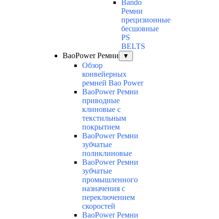
Bando
Ремни
прецизионные
бесшовные
PS
BELTS
BaoPower Ремни
▼
Обзор
конвейерных
ремней Bao Power
BaoPower Ремни
приводные
клиновые с
текстильным
покрытием
BaoPower Ремни
зубчатые
поликлиновые
BaoPower Ремни
зубчатые
промышленного
назначения с
переключением
скоростей
BaoPower Ремни