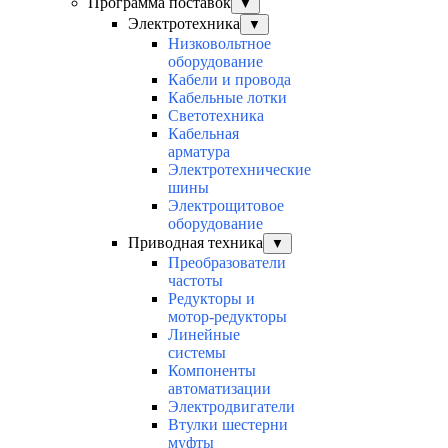
Программа поставок
▼
Электротехника
▼
Низковольтное
оборудование
Кабели и провода
Кабельные лотки
Светотехника
Кабельная
арматура
Электротехнические
шины
Электрощитовое
оборудование
Приводная техника
▼
Преобразователи
частоты
Редукторы и
мотор-редукторы
Линейные
системы
Компоненты
автоматизации
Электродвигатели
Втулки шестерни
муфты