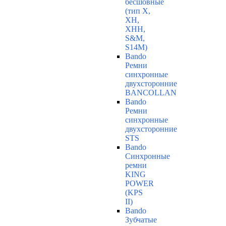
бесшовные
(тип Х,
ХН,
ХНН,
S&M,
S14М)
Bando
Ремни
синхронные
двухсторонние
BANCOLLAN
Bando
Ремни
синхронные
двухсторонние
STS
Bando
Синхронные
ремни
KING
POWER
(KPS
II)
Bando
Зубчатые