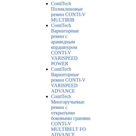
ContiTech
Поликлиновые
ремни CONTI-V
MULTIRIB
ContiTech
Вариаторные
ремни с
арамидным
кордшнуром
CONTI-V
VARISPEED
POWER
ContiTech
Вариаторные
ремни CONTI-V
VARISPEED
ADVANCE
ContiTech
Многоручьевые
ремни с
открытыми
боковыми гранями
CONTI-V
MULTIBELT FO
ADVANCE