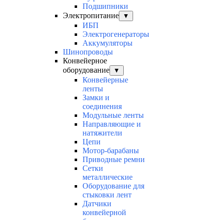
Подшипники
Электропитание
▼
ИБП
Электрогенераторы
Аккумуляторы
Шинопроводы
Конвейерное
оборудование
▼
Конвейерные
ленты
Замки и
соединения
Модульные ленты
Направляющие и
натяжители
Цепи
Мотор-барабаны
Приводные ремни
Сетки
металлические
Оборудование для
стыковки лент
Датчики
конвейерной