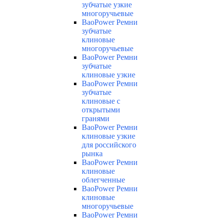
зубчатые узкие
многоручьевые
BaoPower Ремни
зубчатые
клиновые
многоручьевые
BaoPower Ремни
зубчатые
клиновые узкие
BaoPower Ремни
зубчатые
клиновые с
открытыми
гранями
BaoPower Ремни
клиновые узкие
для российского
рынка
BaoPower Ремни
клиновые
облегченные
BaoPower Ремни
клиновые
многоручьевые
BaoPower Ремни