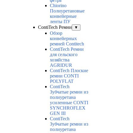
фетра
Chiorino
Полиуретановые
конвейерные
ленты ПУ
ContiTech Ремни
▼
Обзор
конвейерных
ремней Contitech
ContiTech Ремни
для сельского
хозяйства
AGRIDUR
ContiTech Плоские
ремни CONTI
POLYFLAT
ContiTech
Зубчатые ремни из
полиуретана
усиленные CONTI
SYNCHROFLEX
GEN III
ContiTech
Зубчатые ремни из
полиуретана