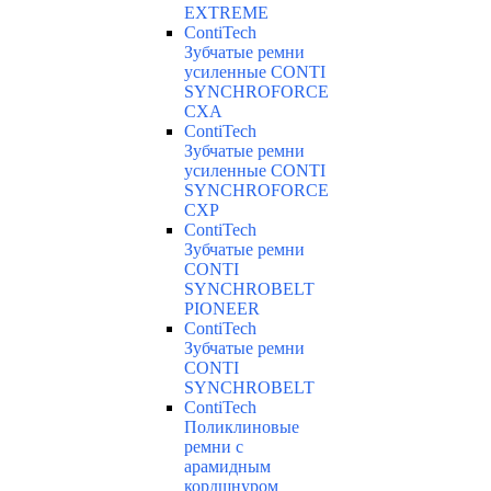
EXTREME
ContiTech
Зубчатые ремни
усиленные CONTI
SYNCHROFORCE
CXA
ContiTech
Зубчатые ремни
усиленные CONTI
SYNCHROFORCE
CXP
ContiTech
Зубчатые ремни
CONTI
SYNCHROBELT
PIONEER
ContiTech
Зубчатые ремни
CONTI
SYNCHROBELT
ContiTech
Поликлиновые
ремни с
арамидным
кордшнуром