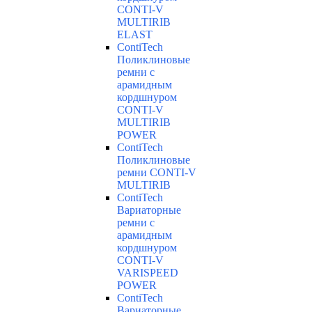
CONTI-V
MULTIRIB
ELAST
ContiTech
Поликлиновые
ремни с
арамидным
кордшнуром
CONTI-V
MULTIRIB
POWER
ContiTech
Поликлиновые
ремни CONTI-V
MULTIRIB
ContiTech
Вариаторные
ремни с
арамидным
кордшнуром
CONTI-V
VARISPEED
POWER
ContiTech
Вариаторные