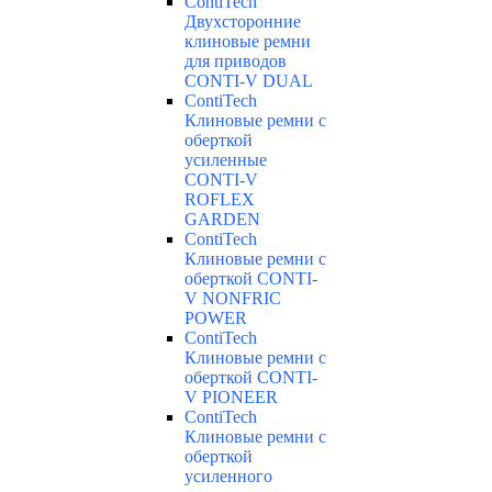
ContiTech
Двухсторонние
клиновые ремни
для приводов
CONTI-V DUAL
ContiTech
Клиновые ремни с
оберткой
усиленные
CONTI-V
ROFLEX
GARDEN
ContiTech
Клиновые ремни с
оберткой CONTI-
V NONFRIC
POWER
ContiTech
Клиновые ремни с
оберткой CONTI-
V PIONEER
ContiTech
Клиновые ремни с
оберткой
усиленного