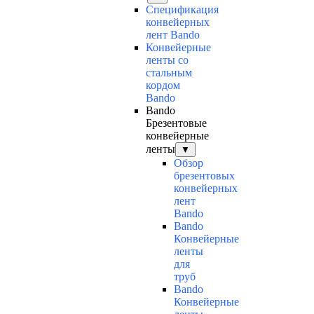
Спецификация
конвейерных
лент Bando
Конвейерные
ленты со
стальным
кордом
Bando
Bando
Брезентовые
конвейерные
ленты
▼
Обзор
брезентовых
конвейерных
лент
Bando
Bando
Конвейерные
ленты
для
труб
Bando
Конвейерные