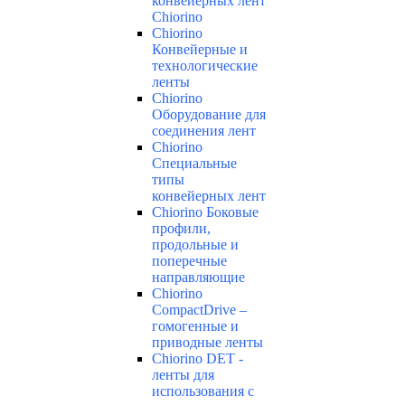
конвейерных лент
Chiorino
Chiorino
Конвейерные и
технологические
ленты
Chiorino
Оборудование для
соединения лент
Chiorino
Специальные
типы
конвейерных лент
Chiorino Боковые
профили,
продольные и
поперечные
направляющие
Chiorino
CompactDrive –
гомогенные и
приводные ленты
Chiorino DET -
ленты для
использования с