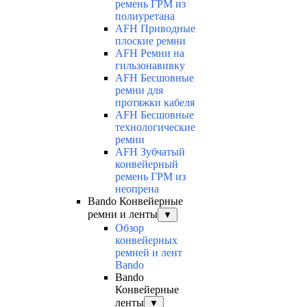
ремень ГРМ из
полиуретана
AFH Приводные
плоские ремни
AFH Ремни на
гильзонавивку
AFH Бесшовные
ремни для
протяжки кабеля
AFH Бесшовные
технологические
ремни
AFH Зубчатый
конвейерный
ремень ГРМ из
неопрена
Bando Конвейерные
ремни и ленты
▼
Обзор
конвейерных
ремней и лент
Bando
Bando
Конвейерные
ленты
▼