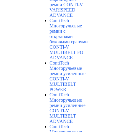
ремни CONTI-V
VARISPEED
ADVANCE
ContiTech
Многоручьевые
ремни с
открытыми
боковыми гранями
CONTI-V
MULTIBELT FO
ADVANCE
ContiTech
Многоручьевые
ремни усиленные
CONTI-V
MULTIBELT
POWER
ContiTech
Многоручьевые
ремни усиленные
CONTI-V
MULTIBELT
ADVANCE
ContiTech
Многоручьевые