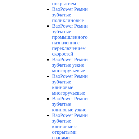
покрытием
BaoPower Ремни
зубчатые
поликлиновые
BaoPower Ремни
зубчатые
промышленного
назначения с
переключением
скоростей
BaoPower Ремни
зубчатые узкие
многоручьевые
BaoPower Ремни
зубчатые
клиновые
многоручьевые
BaoPower Ремни
зубчатые
клиновые узкие
BaoPower Ремни
зубчатые
клиновые с
открытыми
гранями