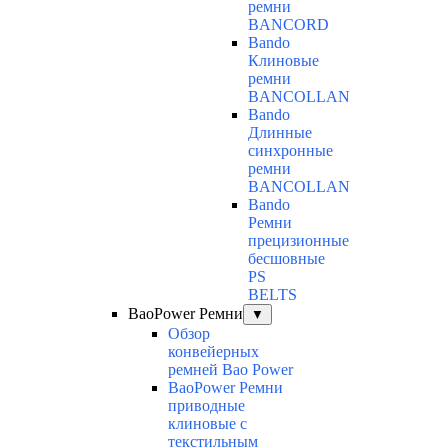
ремни
BANCORD
Bando
Клиновые
ремни
BANCOLLAN
Bando
Длинные
синхронные
ремни
BANCOLLAN
Bando
Ремни
прецизионные
бесшовные
PS
BELTS
BaoPower Ремни
▼
Обзор
конвейерных
ремней Bao Power
BaoPower Ремни
приводные
клиновые с
текстильным