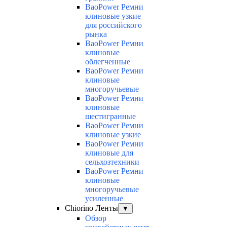
BaoPower Ремни
клиновые узкие
для российского
рынка
BaoPower Ремни
клиновые
облегченные
BaoPower Ремни
клиновые
многоручьевые
BaoPower Ремни
клиновые
шестигранные
BaoPower Ремни
клиновые узкие
BaoPower Ремни
клиновые для
сельхозтехники
BaoPower Ремни
клиновые
многоручьевые
усиленные
Chiorino Ленты
▼
Обзор