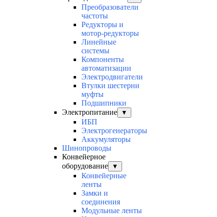
Преобразователи
частоты
Редукторы и
мотор-редукторы
Линейные
системы
Компоненты
автоматизации
Электродвигатели
Втулки шестерни
муфты
Подшипники
Электропитание
▼
ИБП
Электрогенераторы
Аккумуляторы
Шинопроводы
Конвейерное
оборудование
▼
Конвейерные
ленты
Замки и
соединения
Модульные ленты