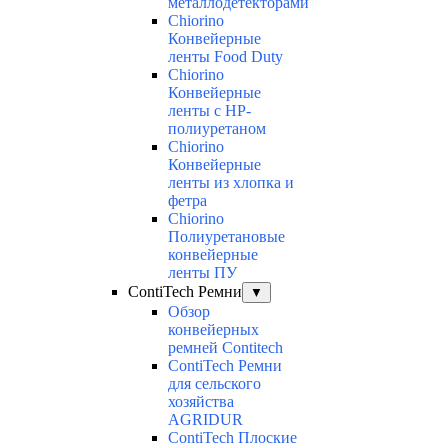
металлодетекторами
Chiorino
Конвейерные
ленты Food Duty
Chiorino
Конвейерные
ленты с НР-
полиуретаном
Chiorino
Конвейерные
ленты из хлопка и
фетра
Chiorino
Полиуретановые
конвейерные
ленты ПУ
ContiTech Ремни
▼
Обзор
конвейерных
ремней Contitech
ContiTech Ремни
для сельского
хозяйства
AGRIDUR
ContiTech Плоские