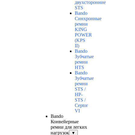
двухсторонние
STS
Bando
Синхронные
ремни
KING
POWER
(KPS
II)
Bando
Зубчатые
ремни
HTS
Bando
Зубчатые
ремни
STS /
HP-
STS /
Ceptor
VI
Bando
Конвейерные
ремни для легких
нагрузок
▼