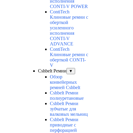
исполнения
CONTI-V POWER
ContiTech
Клиновые ремни с
оберткой
усиленного
исполнения
CONTI-V
ADVANCE
ContiTech
Клиновые ремни с
оберткой CONTI-
V
Cshbelt Ремни
▼
Обзор
конвейерных
ремней Cshbelt
Cshbelt Ремни
полиуретановые
Cshbelt Ремни
зубчатые для
валковых мельниц
Cshbelt Ремни
приводные с
перфорацией