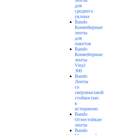
ленты
для
среднего
уклона
Bando
Конвейерные
ленты
для
пакетов
Bando
Конвейерные
ленты
Vinyl
300
Bando
Ленты
со
сверхвысокой
стойкостью
к
истиранию
Bando
Огнестойкие
ленты
Bando