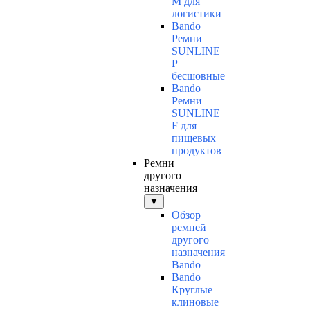
M для
логистики
Bando
Ремни
SUNLINE
P
бесшовные
Bando
Ремни
SUNLINE
F для
пищевых
продуктов
Ремни
другого
назначения
▼
Обзор
ремней
другого
назначения
Bando
Bando
Круглые
клиновые