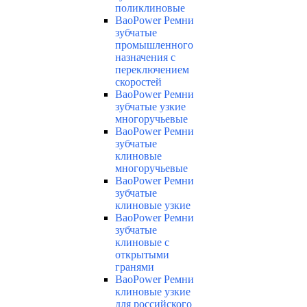
поликлиновые
BaoPower Ремни
зубчатые
промышленного
назначения с
переключением
скоростей
BaoPower Ремни
зубчатые узкие
многоручьевые
BaoPower Ремни
зубчатые
клиновые
многоручьевые
BaoPower Ремни
зубчатые
клиновые узкие
BaoPower Ремни
зубчатые
клиновые с
открытыми
гранями
BaoPower Ремни
клиновые узкие
для российского