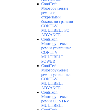
ContiTech
Многоручьевые
ремни с
открытыми
боковыми гранями
CONTI-V
MULTIBELT FO
ADVANCE
ContiTech
Многоручьевые
ремни усиленные
CONTI-V
MULTIBELT
POWER
ContiTech
Многоручьевые
ремни усиленные
CONTI-V
MULTIBELT
ADVANCE
ContiTech
Многоручьевые
ремни CONTI-V
MULTIBELT
ContiTech