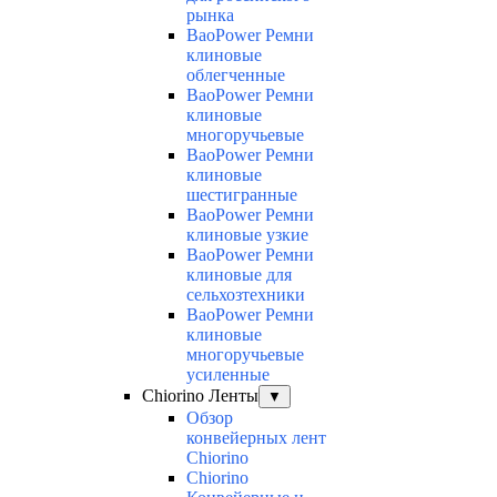
рынка
BaoPower Ремни
клиновые
облегченные
BaoPower Ремни
клиновые
многоручьевые
BaoPower Ремни
клиновые
шестигранные
BaoPower Ремни
клиновые узкие
BaoPower Ремни
клиновые для
сельхозтехники
BaoPower Ремни
клиновые
многоручьевые
усиленные
Chiorino Ленты
▼
Обзор
конвейерных лент
Chiorino
Chiorino