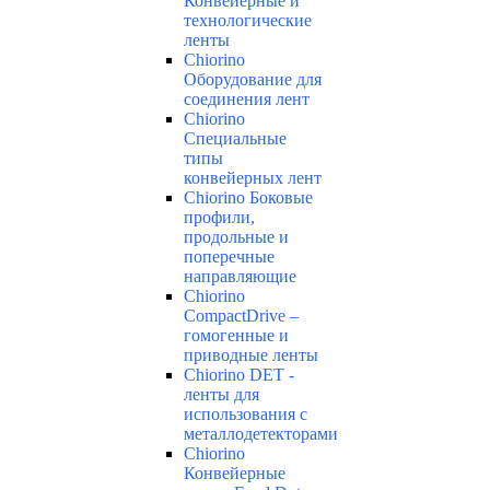
Конвейерные и
технологические
ленты
Chiorino
Оборудование для
соединения лент
Chiorino
Специальные
типы
конвейерных лент
Chiorino Боковые
профили,
продольные и
поперечные
направляющие
Chiorino
CompactDrive –
гомогенные и
приводные ленты
Chiorino DET -
ленты для
использования с
металлодетекторами
Chiorino
Конвейерные