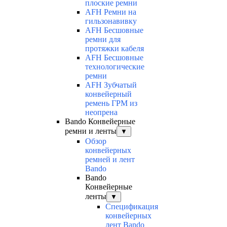
плоские ремни
AFH Ремни на
гильзонавивку
AFH Бесшовные
ремни для
протяжки кабеля
AFH Бесшовные
технологические
ремни
AFH Зубчатый
конвейерный
ремень ГРМ из
неопрена
Bando Конвейерные
ремни и ленты
▼
Обзор
конвейерных
ремней и лент
Bando
Bando
Конвейерные
ленты
▼
Спецификация
конвейерных
лент Bando