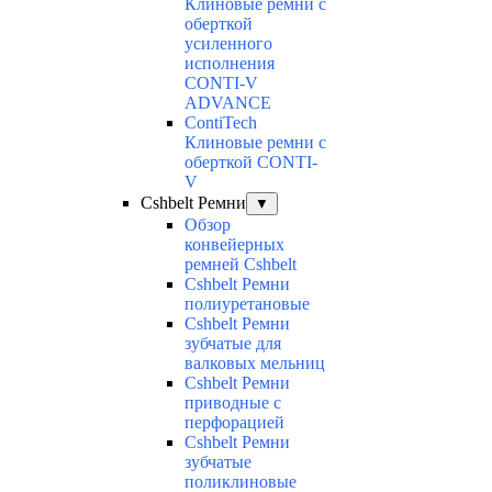
Клиновые ремни с
оберткой
усиленного
исполнения
CONTI-V
ADVANCE
ContiTech
Клиновые ремни с
оберткой CONTI-
V
Cshbelt Ремни
▼
Обзор
конвейерных
ремней Cshbelt
Cshbelt Ремни
полиуретановые
Cshbelt Ремни
зубчатые для
валковых мельниц
Cshbelt Ремни
приводные с
перфорацией
Cshbelt Ремни
зубчатые
поликлиновые