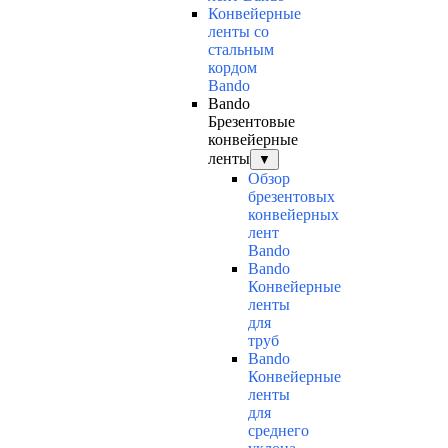
Конвейерные
ленты со
стальным
кордом
Bando
Bando
Брезентовые
конвейерные
ленты
▼
Обзор
брезентовых
конвейерных
лент
Bando
Bando
Конвейерные
ленты
для
труб
Bando
Конвейерные
ленты
для
среднего