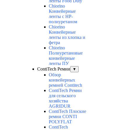
ленты Food Duty
Chiorino
Конвейерные
ленты с НР-
полиуретаном
Chiorino
Конвейерные
ленты из хлопка и
фетра
Chiorino
Полиуретановые
конвейерные
ленты ПУ
ContiTech Ремни
▼
Обзор
конвейерных
ремней Contitech
ContiTech Ремни
для сельского
хозяйства
AGRIDUR
ContiTech Плоские
ремни CONTI
POLYFLAT
ContiTech