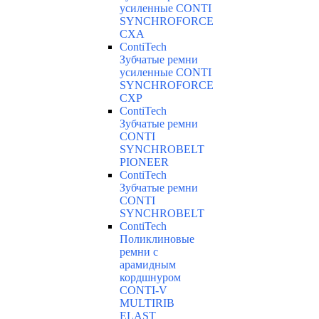
усиленные CONTI
SYNCHROFORCE
CXA
ContiTech
Зубчатые ремни
усиленные CONTI
SYNCHROFORCE
CXP
ContiTech
Зубчатые ремни
CONTI
SYNCHROBELT
PIONEER
ContiTech
Зубчатые ремни
CONTI
SYNCHROBELT
ContiTech
Поликлиновые
ремни с
арамидным
кордшнуром
CONTI-V
MULTIRIB
ELAST