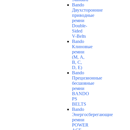
Bando
Двухсторонние
приводные
ремни
Double-
Sided
V-Belts
Bando
Клиновые
ремни
(М, A,
B, C,
D, Е)
Bando
Прецизионные
бесшовные
ремни
BANDO
PS
BELTS
Bando
Энергосберегающие
ремни
POWER