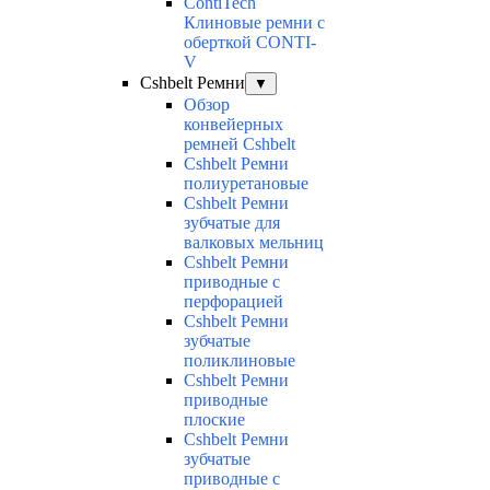
ContiTech
Клиновые ремни с
оберткой CONTI-
V
Cshbelt Ремни
▼
Обзор
конвейерных
ремней Cshbelt
Cshbelt Ремни
полиуретановые
Cshbelt Ремни
зубчатые для
валковых мельниц
Cshbelt Ремни
приводные с
перфорацией
Cshbelt Ремни
зубчатые
поликлиновые
Cshbelt Ремни
приводные
плоские
Cshbelt Ремни
зубчатые
приводные с