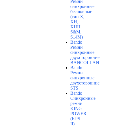
Ремни
синхронные
бесшовные
(тип Х,
ХН,
ХНН,
S&M,
S14М)
Bando
Ремни
синхронные
двухсторонние
BANCOLLAN
Bando
Ремни
синхронные
двухсторонние
STS
Bando
Синхронные
ремни
KING
POWER
(KPS
II)