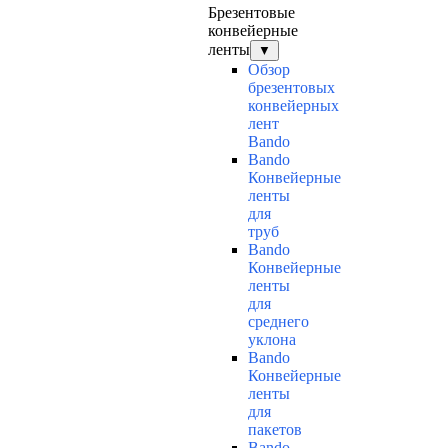
Брезентовые
конвейерные
ленты
▼
Обзор
брезентовых
конвейерных
лент
Bando
Bando
Конвейерные
ленты
для
труб
Bando
Конвейерные
ленты
для
среднего
уклона
Bando
Конвейерные
ленты
для
пакетов
Bando