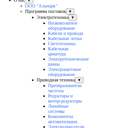
О нас
▼
ООО "Альпарк"
Программа поставок
▼
Электротехника
▼
Низковольтное
оборудование
Кабели и провода
Кабельные лотки
Светотехника
Кабельная
арматура
Электротехнические
шины
Электрощитовое
оборудование
Приводная техника
▼
Преобразователи
частоты
Редукторы и
мотор-редукторы
Линейные
системы
Компоненты
автоматизации
Электродвигатели