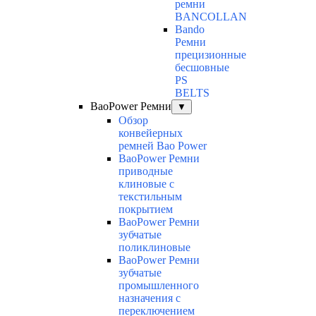
ремни
BANCOLLAN
Bando
Ремни
прецизионные
бесшовные
PS
BELTS
BaoPower Ремни
▼
Обзор
конвейерных
ремней Bao Power
BaoPower Ремни
приводные
клиновые с
текстильным
покрытием
BaoPower Ремни
зубчатые
поликлиновые
BaoPower Ремни
зубчатые
промышленного
назначения с
переключением