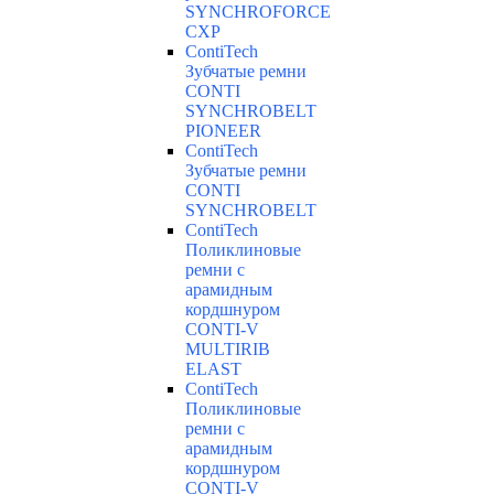
SYNCHROFORCE
CXP
ContiTech
Зубчатые ремни
CONTI
SYNCHROBELT
PIONEER
ContiTech
Зубчатые ремни
CONTI
SYNCHROBELT
ContiTech
Поликлиновые
ремни с
арамидным
кордшнуром
CONTI-V
MULTIRIB
ELAST
ContiTech
Поликлиновые
ремни с
арамидным
кордшнуром
CONTI-V