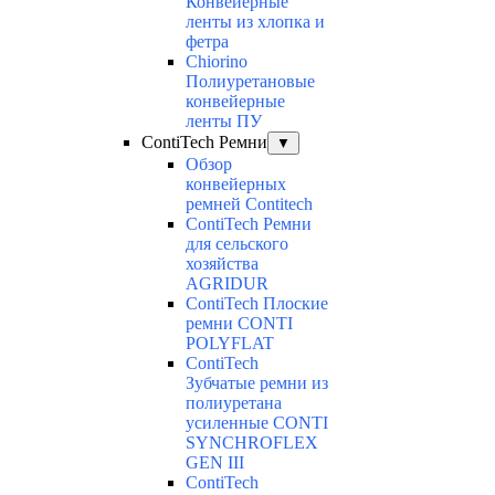
Конвейерные
ленты из хлопка и
фетра
Chiorino
Полиуретановые
конвейерные
ленты ПУ
ContiTech Ремни
▼
Обзор
конвейерных
ремней Contitech
ContiTech Ремни
для сельского
хозяйства
AGRIDUR
ContiTech Плоские
ремни CONTI
POLYFLAT
ContiTech
Зубчатые ремни из
полиуретана
усиленные CONTI
SYNCHROFLEX
GEN III
ContiTech