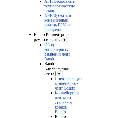
AFH Бесшовные
технологические
ремни
AFH Зубчатый
конвейерный
ремень ГРМ из
неопрена
Bando Конвейерные
ремни и ленты
▼
Обзор
конвейерных
ремней и лент
Bando
Bando
Конвейерные
ленты
▼
Спецификация
конвейерных
лент Bando
Конвейерные
ленты со
стальным
кордом
Bando
Bando