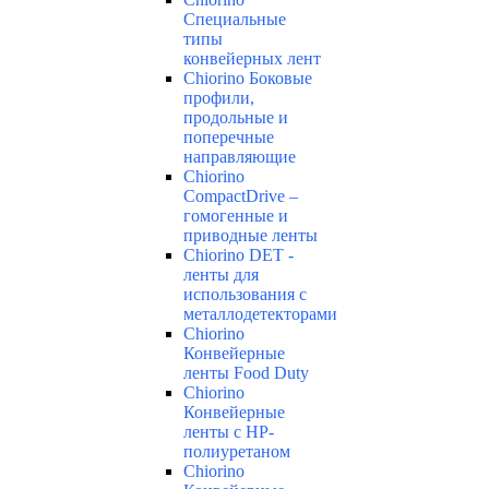
Специальные
типы
конвейерных лент
Chiorino Боковые
профили,
продольные и
поперечные
направляющие
Chiorino
CompactDrive –
гомогенные и
приводные ленты
Chiorino DET -
ленты для
использования с
металлодетекторами
Chiorino
Конвейерные
ленты Food Duty
Chiorino
Конвейерные
ленты с НР-
полиуретаном
Chiorino