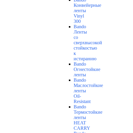
Конвейерные
ленты
Vinyl
300
Bando
Ленты
со
сверхвысокой
стойкостью
к
истиранию
Bando
Огнестойкие
ленты
Bando
Маслостойкие
ленты
Oil-
Resistant
Bando
Термостойкие
ленты
HEAT
CARRY