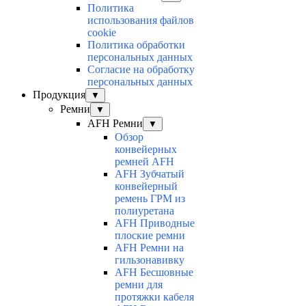
Политика
использования файлов
cookie
Политика обработки
персональных данных
Согласие на обработку
персональных данных
Продукция
▼
Ремни
▼
AFH Ремни
▼
Обзор
конвейерных
ремней AFH
AFH Зубчатый
конвейерный
ремень ГРМ из
полиуретана
AFH Приводные
плоские ремни
AFH Ремни на
гильзонавивку
AFH Бесшовные
ремни для
протяжки кабеля