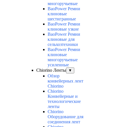
многоручьевые
BaoPower Ремни
клиновые
шестигранные
BaoPower Ремни
клиновые узкие
BaoPower Ремни
клиновые для
сельхозтехники
BaoPower Ремни
клиновые
многоручьевые
усиленные
Chiorino Ленты
▼
Обзор
конвейерных лент
Chiorino
Chiorino
Конвейерные и
технологические
ленты
Chiorino
Оборудование для
соединения лент
Chiorino