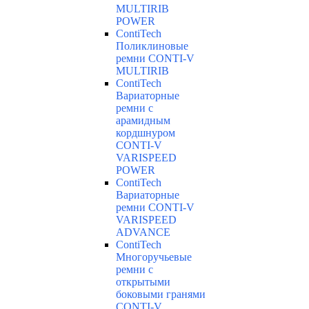
MULTIRIB
POWER
ContiTech
Поликлиновые
ремни CONTI-V
MULTIRIB
ContiTech
Вариаторные
ремни с
арамидным
кордшнуром
CONTI-V
VARISPEED
POWER
ContiTech
Вариаторные
ремни CONTI-V
VARISPEED
ADVANCE
ContiTech
Многоручьевые
ремни с
открытыми
боковыми гранями
CONTI-V