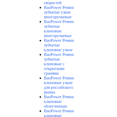
скоростей
BaoPower Ремни
зубчатые узкие
многоручьевые
BaoPower Ремни
зубчатые
клиновые
многоручьевые
BaoPower Ремни
зубчатые
клиновые узкие
BaoPower Ремни
зубчатые
клиновые с
открытыми
гранями
BaoPower Ремни
клиновые узкие
для российского
рынка
BaoPower Ремни
клиновые
облегченные
BaoPower Ремни
клиновые