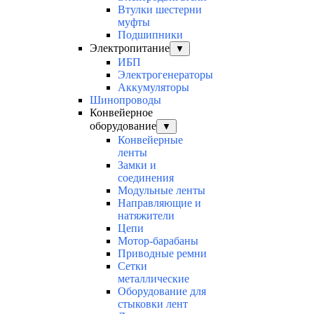
Втулки шестерни
муфты
Подшипники
Электропитание
▼
ИБП
Электрогенераторы
Аккумуляторы
Шинопроводы
Конвейерное
оборудование
▼
Конвейерные
ленты
Замки и
соединения
Модульные ленты
Направляющие и
натяжители
Цепи
Мотор-барабаны
Приводные ремни
Сетки
металлические
Оборудование для
стыковки лент