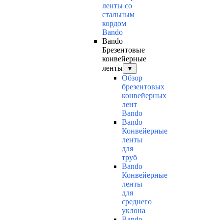
ленты со
стальным
кордом
Bando
Bando
Брезентовые
конвейерные
ленты
▼
Обзор
брезентовых
конвейерных
лент
Bando
Bando
Конвейерные
ленты
для
труб
Bando
Конвейерные
ленты
для
среднего
уклона
Bando