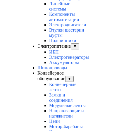
Линейные
системы
Компоненты
автоматизации
Электродвигатели
Втулки шестерни
муфты
Подшипники
Электропитание
▼
ИБП
Электрогенераторы
Аккумуляторы
Шинопроводы
Конвейерное
оборудование
▼
Конвейерные
ленты
Замки и
соединения
Модульные ленты
Направляющие и
натяжители
Цепи
Мотор-барабаны