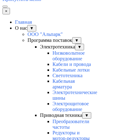
×
Главная
О нас
▼
ООО "Альпарк"
Программа поставок
▼
Электротехника
▼
Низковольтное
оборудование
Кабели и провода
Кабельные лотки
Светотехника
Кабельная
арматура
Электротехнические
шины
Электрощитовое
оборудование
Приводная техника
▼
Преобразователи
частоты
Редукторы и
мотор-редукторы