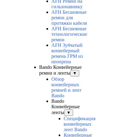
AFH Ремни на
гильзонавивку
AFH Бесшовные
ремни для
протяжки кабеля
AFH Бесшовные
технологические
ремни
AFH Зубчатый
конвейерный
ремень ГРМ из
неопрена
Bando Конвейерные
ремни и ленты
▼
Обзор
конвейерных
ремней и лент
Bando
Bando
Конвейерные
ленты
▼
Спецификация
конвейерных
лент Bando
Конвейерные