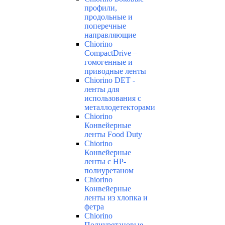
профили,
продольные и
поперечные
направляющие
Chiorino
CompactDrive –
гомогенные и
приводные ленты
Chiorino DET -
ленты для
использования с
металлодетекторами
Chiorino
Конвейерные
ленты Food Duty
Chiorino
Конвейерные
ленты с НР-
полиуретаном
Chiorino
Конвейерные
ленты из хлопка и
фетра
Chiorino
Полиуретановые