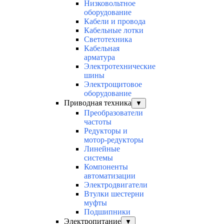
Низковольтное
оборудование
Кабели и провода
Кабельные лотки
Светотехника
Кабельная
арматура
Электротехнические
шины
Электрощитовое
оборудование
Приводная техника
▼
Преобразователи
частоты
Редукторы и
мотор-редукторы
Линейные
системы
Компоненты
автоматизации
Электродвигатели
Втулки шестерни
муфты
Подшипники
Электропитание
▼