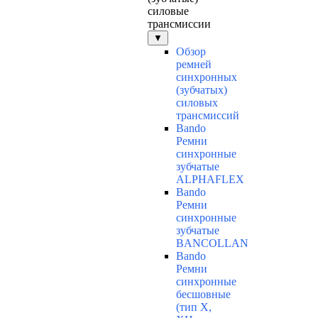
силовые
трансмиссии
▼
Обзор
ремней
синхронных
(зубчатых)
силовых
трансмиссий
Bando
Ремни
синхронные
зубчатые
ALPHAFLEX
Bando
Ремни
синхронные
зубчатые
BANCOLLAN
Bando
Ремни
синхронные
бесшовные
(тип Х,