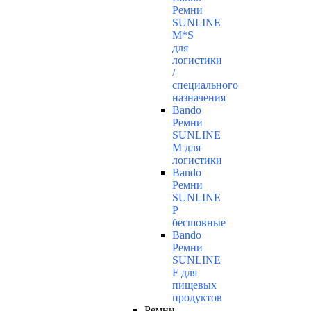
Ремни
SUNLINE
M*S
для
логистики
/
специального
назначения
Bando
Ремни
SUNLINE
M для
логистики
Bando
Ремни
SUNLINE
P
бесшовные
Bando
Ремни
SUNLINE
F для
пищевых
продуктов
Ремни