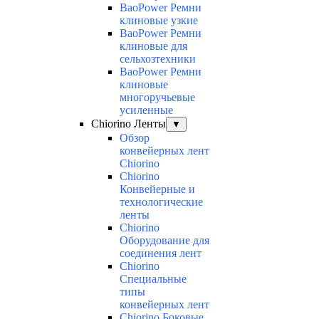
BaoPower Ремни
клиновые узкие
BaoPower Ремни
клиновые для
сельхозтехники
BaoPower Ремни
клиновые
многоручьевые
усиленные
Chiorino Ленты
▼
Обзор
конвейерных лент
Chiorino
Chiorino
Конвейерные и
технологические
ленты
Chiorino
Оборудование для
соединения лент
Chiorino
Специальные
типы
конвейерных лент
Chiorino Боковые