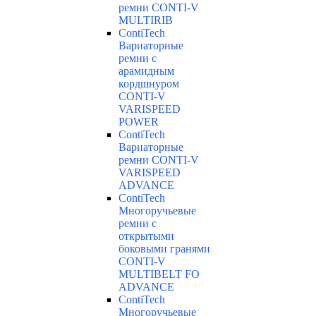
ремни CONTI-V
MULTIRIB
ContiTech
Вариаторные
ремни с
арамидным
кордшнуром
CONTI-V
VARISPEED
POWER
ContiTech
Вариаторные
ремни CONTI-V
VARISPEED
ADVANCE
ContiTech
Многоручьевые
ремни с
открытыми
боковыми гранями
CONTI-V
MULTIBELT FO
ADVANCE
ContiTech
Многоручьевые