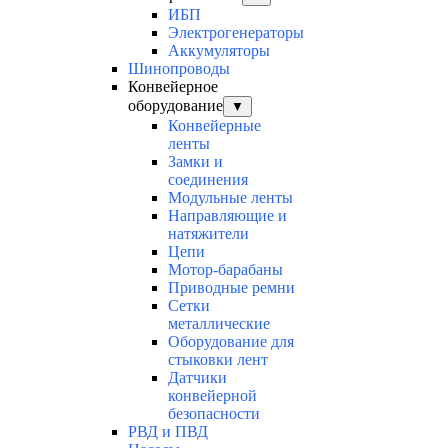
ИБП
Электрогенераторы
Аккумуляторы
Шинопроводы
Конвейерное
оборудование
▼
Конвейерные
ленты
Замки и
соединения
Модульные ленты
Направляющие и
натяжители
Цепи
Мотор-барабаны
Приводные ремни
Сетки
металлические
Оборудование для
стыковки лент
Датчики
конвейерной
безопасности
РВД и ПВД