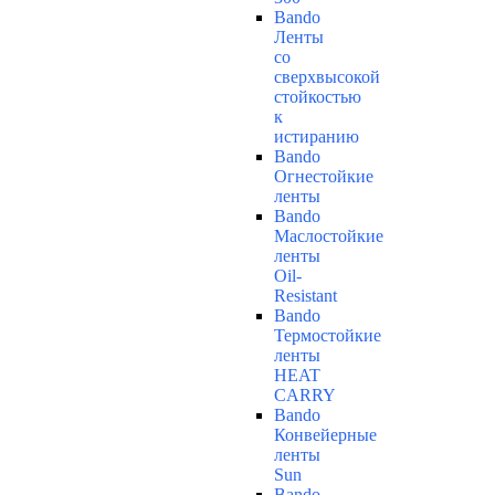
Bando
Ленты
со
сверхвысокой
стойкостью
к
истиранию
Bando
Огнестойкие
ленты
Bando
Маслостойкие
ленты
Oil-
Resistant
Bando
Термостойкие
ленты
HEAT
CARRY
Bando
Конвейерные
ленты
Sun
Bando