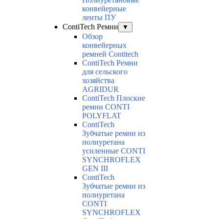
конвейерные
ленты ПУ
ContiTech Ремни
▼
Обзор
конвейерных
ремней Contitech
ContiTech Ремни
для сельского
хозяйства
AGRIDUR
ContiTech Плоские
ремни CONTI
POLYFLAT
ContiTech
Зубчатые ремни из
полиуретана
усиленные CONTI
SYNCHROFLEX
GEN III
ContiTech
Зубчатые ремни из
полиуретана
CONTI
SYNCHROFLEX