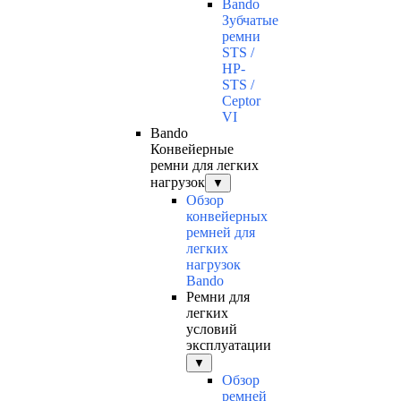
Bando
Зубчатые
ремни
STS /
HP-
STS /
Ceptor
VI
Bando
Конвейерные
ремни для легких
нагрузок
▼
Обзор
конвейерных
ремней для
легких
нагрузок
Bando
Ремни для
легких
условий
эксплуатации
▼
Обзор
ремней