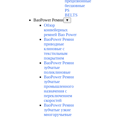
прецизионные
бесшовные
PS
BELTS
BaoPower Ремни
▼
Обзор
конвейерных
ремней Bao Power
BaoPower Ремни
приводные
клиновые с
текстильным
покрытием
BaoPower Ремни
зубчатые
поликлиновые
BaoPower Ремни
зубчатые
промышленного
назначения с
переключением
скоростей
BaoPower Ремни
зубчатые узкие
многоручьевые