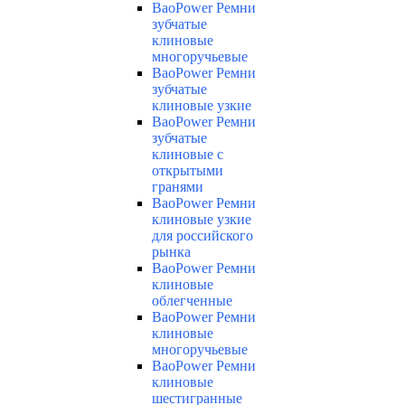
BaoPower Ремни
зубчатые
клиновые
многоручьевые
BaoPower Ремни
зубчатые
клиновые узкие
BaoPower Ремни
зубчатые
клиновые с
открытыми
гранями
BaoPower Ремни
клиновые узкие
для российского
рынка
BaoPower Ремни
клиновые
облегченные
BaoPower Ремни
клиновые
многоручьевые
BaoPower Ремни
клиновые
шестигранные