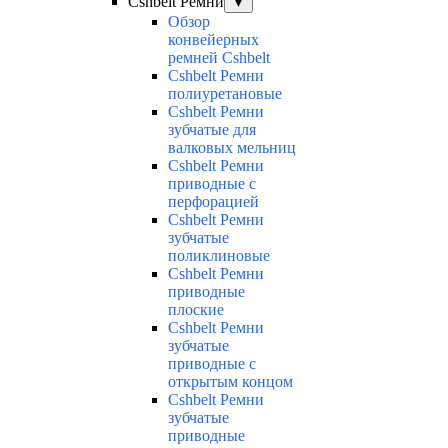
Cshbelt Ремни
▼
Обзор
конвейерных
ремней Cshbelt
Cshbelt Ремни
полиуретановые
Cshbelt Ремни
зубчатые для
валковых мельниц
Cshbelt Ремни
приводные с
перфорацией
Cshbelt Ремни
зубчатые
поликлиновые
Cshbelt Ремни
приводные
плоские
Cshbelt Ремни
зубчатые
приводные с
открытым концом
Cshbelt Ремни
зубчатые
приводные