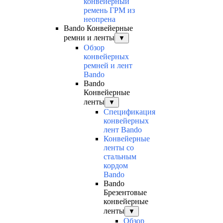
конвейерный
ремень ГРМ из
неопрена
Bando Конвейерные
ремни и ленты
▼
Обзор
конвейерных
ремней и лент
Bando
Bando
Конвейерные
ленты
▼
Спецификация
конвейерных
лент Bando
Конвейерные
ленты со
стальным
кордом
Bando
Bando
Брезентовые
конвейерные
ленты
▼
Обзор