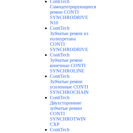
ContiTech
Самоцентрирующиеся
ремни CONTI
SYNCHRODRIVE
N10
ContiTech
Зубчатые ремни из
полиуретана
CONTI
SYNCHRODRIVE
ContiTech
Зубчатые ремни
конечные CONTI
SYNCHROLINE
ContiTech
Зубчатые ремни
усиленные CONTI
SYNCHROCHAIN
ContiTech
Двухсторонние
зубчатые ремни
CONTI
SYNCHROTWIN
CXP
ContiTech