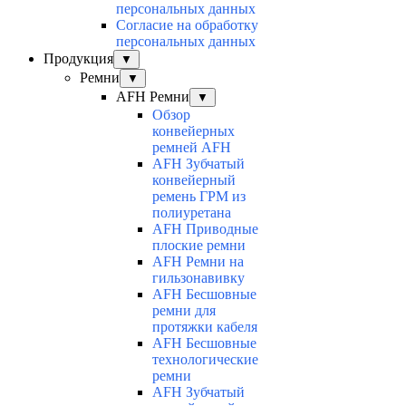
персональных данных
Согласие на обработку
персональных данных
Продукция
▼
Ремни
▼
AFH Ремни
▼
Обзор
конвейерных
ремней AFH
AFH Зубчатый
конвейерный
ремень ГРМ из
полиуретана
AFH Приводные
плоские ремни
AFH Ремни на
гильзонавивку
AFH Бесшовные
ремни для
протяжки кабеля
AFH Бесшовные
технологические
ремни
AFH Зубчатый