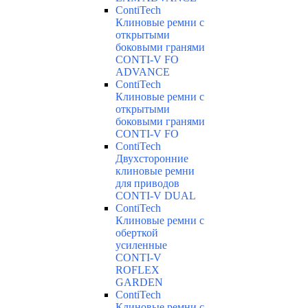
ContiTech
Клиновые ремни с
открытыми
боковыми гранями
CONTI-V FO
ADVANCE
ContiTech
Клиновые ремни с
открытыми
боковыми гранями
CONTI-V FO
ContiTech
Двухсторонние
клиновые ремни
для приводов
CONTI-V DUAL
ContiTech
Клиновые ремни с
оберткой
усиленные
CONTI-V
ROFLEX
GARDEN
ContiTech
Клиновые ремни с