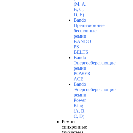
(М, A,
B, C,
D, Е)
Bando
Прецизионные
бесшовные
ремни
BANDO
PS
BELTS
Bando
Энергосберегающие
ремни
POWER
ACE
Bando
Энергосберегающие
ремни
Power
King
(A, B,
C, D)
Ремни
синхронные
(зубчатые)