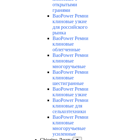
открытыми
гранями
BaoPower Ремни
клиновые узкие
для российского
рынка
BaoPower Ремни
клиновые
облегченные
BaoPower Ремни
клиновые
многоручьевые
BaoPower Ремни
клиновые
шестигранные
BaoPower Ремни
клиновые узкие
BaoPower Ремни
клиновые для
сельхозтехники
BaoPower Ремни
клиновые
многоручьевые
усиленные
Chiorino Ленты