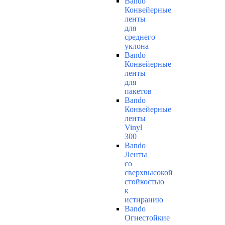
Bando
Конвейерные
ленты
для
среднего
уклона
Bando
Конвейерные
ленты
для
пакетов
Bando
Конвейерные
ленты
Vinyl
300
Bando
Ленты
со
сверхвысокой
стойкостью
к
истиранию
Bando
Огнестойкие