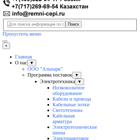
Поиск
Пропустить меню
×
Главная
О нас
▼
ООО "Альпарк"
Программа поставок
▼
Электротехника
▼
Низковольтное
оборудование
Кабели и провода
Кабельные лотки
Светотехника
Кабельная
арматура
Электротехнические
шины
Электрощитовое