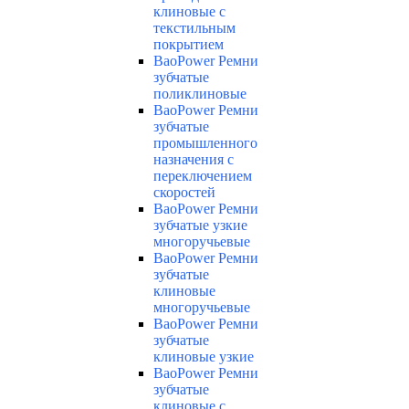
клиновые с
текстильным
покрытием
BaoPower Ремни
зубчатые
поликлиновые
BaoPower Ремни
зубчатые
промышленного
назначения с
переключением
скоростей
BaoPower Ремни
зубчатые узкие
многоручьевые
BaoPower Ремни
зубчатые
клиновые
многоручьевые
BaoPower Ремни
зубчатые
клиновые узкие
BaoPower Ремни
зубчатые
клиновые с