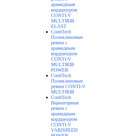
арамидным
кордшнуром
CONTI-V
MULTIRIB
ELAST
ContiTech
Поликлиновые
ремни с
арамидным
кордшнуром
CONTI-V
MULTIRIB
POWER
ContiTech
Поликлиновые
ремни CONTI-V
MULTIRIB
ContiTech
Вариаторные
ремни с
арамидным
кордшнуром
CONTI-V
VARISPEED
POWER