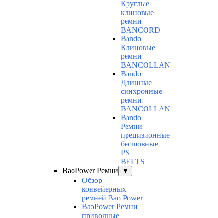
Круглые
клиновые
ремни
BANCORD
Bando
Клиновые
ремни
BANCOLLAN
Bando
Длинные
синхронные
ремни
BANCOLLAN
Bando
Ремни
прецизионные
бесшовные
PS
BELTS
BaoPower Ремни
▼
Обзор
конвейерных
ремней Bao Power
BaoPower Ремни
приводные