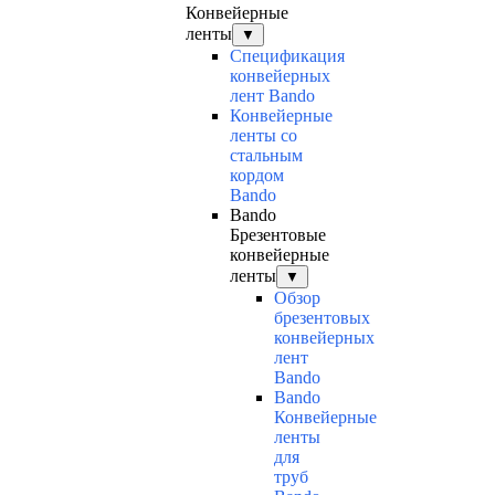
Конвейерные
ленты
▼
Спецификация
конвейерных
лент Bando
Конвейерные
ленты со
стальным
кордом
Bando
Bando
Брезентовые
конвейерные
ленты
▼
Обзор
брезентовых
конвейерных
лент
Bando
Bando
Конвейерные
ленты
для
труб