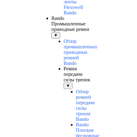
ленты
Flexowell
Bando
Bando
Промышленные
приводные ремни
▼
Обзор
промышленных
приводных
ремней
Bando
Ремни
передачи
силы трения
▼
Обзор
ремней
передачи
силы
трения
Bando
Bando
Плоские
бесшовные