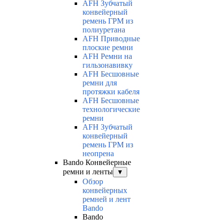
AFH Зубчатый
конвейерный
ремень ГРМ из
полиуретана
AFH Приводные
плоские ремни
AFH Ремни на
гильзонавивку
AFH Бесшовные
ремни для
протяжки кабеля
AFH Бесшовные
технологические
ремни
AFH Зубчатый
конвейерный
ремень ГРМ из
неопрена
Bando Конвейерные
ремни и ленты
▼
Обзор
конвейерных
ремней и лент
Bando
Bando