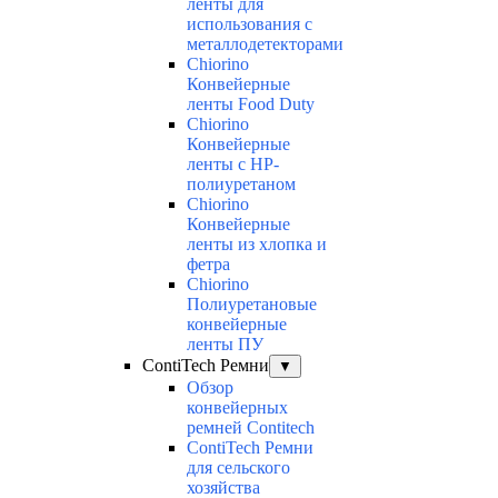
ленты для
использования с
металлодетекторами
Chiorino
Конвейерные
ленты Food Duty
Chiorino
Конвейерные
ленты с НР-
полиуретаном
Chiorino
Конвейерные
ленты из хлопка и
фетра
Chiorino
Полиуретановые
конвейерные
ленты ПУ
ContiTech Ремни
▼
Обзор
конвейерных
ремней Contitech
ContiTech Ремни
для сельского
хозяйства