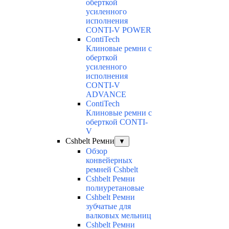
оберткой
усиленного
исполнения
CONTI-V POWER
ContiTech
Клиновые ремни с
оберткой
усиленного
исполнения
CONTI-V
ADVANCE
ContiTech
Клиновые ремни с
оберткой CONTI-
V
Cshbelt Ремни
▼
Обзор
конвейерных
ремней Cshbelt
Cshbelt Ремни
полиуретановые
Cshbelt Ремни
зубчатые для
валковых мельниц
Cshbelt Ремни