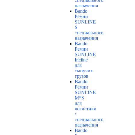
специального
назначения
Bando
Ремни
SUNLINE
S
специального
назначения
Bando
Ремни
SUNLINE
Incline
для
сыпучих
грузов
Bando
Ремни
SUNLINE
M*S
для
логистики
/
специального
назначения
Bando