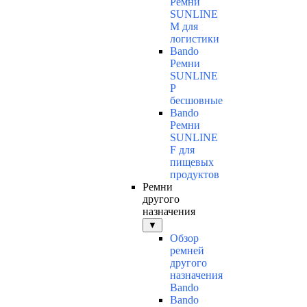
Ремни
SUNLINE
M для
логистики
Bando
Ремни
SUNLINE
P
бесшовные
Bando
Ремни
SUNLINE
F для
пищевых
продуктов
Ремни
другого
назначения
▼
Обзор
ремней
другого
назначения
Bando
Bando