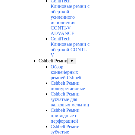
ContiTech
Клиновые ремни с
оберткой
усиленного
исполнения
CONTI-V
ADVANCE
ContiTech
Клиновые ремни с
оберткой CONTI-
V
Cshbelt Ремни
▼
Обзор
конвейерных
ремней Cshbelt
Cshbelt Ремни
полиуретановые
Cshbelt Ремни
зубчатые для
валковых мельниц
Cshbelt Ремни
приводные с
перфорацией
Cshbelt Ремни
зубчатые