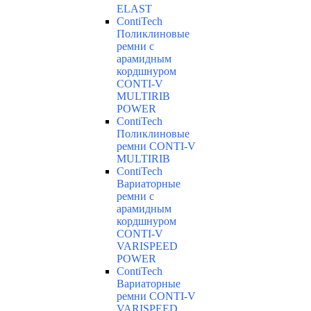
ELAST
ContiTech
Поликлиновые
ремни с
арамидным
кордшнуром
CONTI-V
MULTIRIB
POWER
ContiTech
Поликлиновые
ремни CONTI-V
MULTIRIB
ContiTech
Вариаторные
ремни с
арамидным
кордшнуром
CONTI-V
VARISPEED
POWER
ContiTech
Вариаторные
ремни CONTI-V
VARISPEED