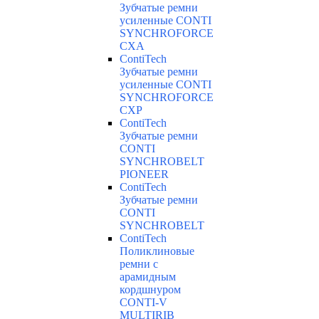
Зубчатые ремни
усиленные CONTI
SYNCHROFORCE
CXA
ContiTech
Зубчатые ремни
усиленные CONTI
SYNCHROFORCE
CXP
ContiTech
Зубчатые ремни
CONTI
SYNCHROBELT
PIONEER
ContiTech
Зубчатые ремни
CONTI
SYNCHROBELT
ContiTech
Поликлиновые
ремни с
арамидным
кордшнуром
CONTI-V
MULTIRIB