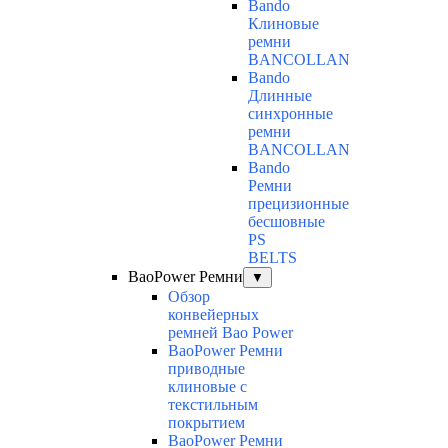
Bando
Клиновые
ремни
BANCOLLAN
Bando
Длинные
синхронные
ремни
BANCOLLAN
Bando
Ремни
прецизионные
бесшовные
PS
BELTS
BaoPower Ремни
▼
Обзор
конвейерных
ремней Bao Power
BaoPower Ремни
приводные
клиновые с
текстильным
покрытием
BaoPower Ремни