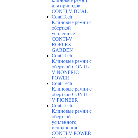
клиновые ремни
для приводов
CONTI-V DUAL
ContiTech
Клиновые ремни с
оберткой
усиленные
CONTI-V
ROFLEX
GARDEN
ContiTech
Клиновые ремни с
оберткой CONTI-
V NONFRIC
POWER
ContiTech
Клиновые ремни с
оберткой CONTI-
V PIONEER
ContiTech
Клиновые ремни с
оберткой
усиленного
исполнения
CONTI-V POWER