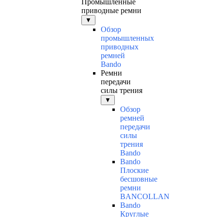
Промышленные
приводные ремни
▼
Обзор
промышленных
приводных
ремней
Bando
Ремни
передачи
силы трения
▼
Обзор
ремней
передачи
силы
трения
Bando
Bando
Плоские
бесшовные
ремни
BANCOLLAN
Bando
Круглые