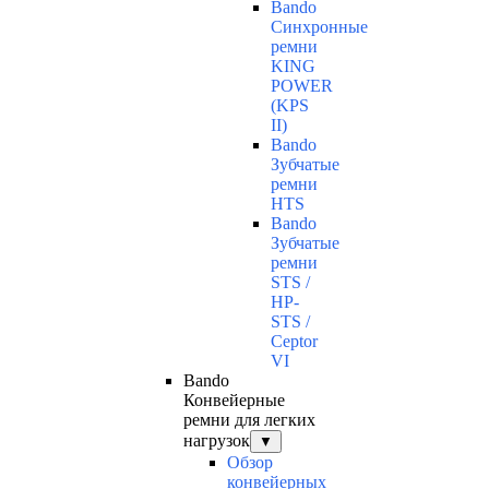
Bando
Синхронные
ремни
KING
POWER
(KPS
II)
Bando
Зубчатые
ремни
HTS
Bando
Зубчатые
ремни
STS /
HP-
STS /
Ceptor
VI
Bando
Конвейерные
ремни для легких
нагрузок
▼
Обзор
конвейерных