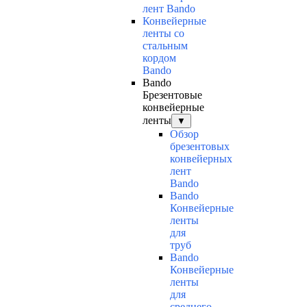
лент Bando
Конвейерные
ленты со
стальным
кордом
Bando
Bando
Брезентовые
конвейерные
ленты
▼
Обзор
брезентовых
конвейерных
лент
Bando
Bando
Конвейерные
ленты
для
труб
Bando
Конвейерные
ленты
для
среднего