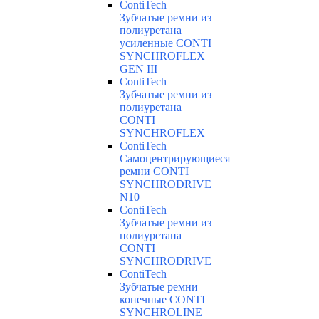
ContiTech
Зубчатые ремни из
полиуретана
усиленные CONTI
SYNCHROFLEX
GEN III
ContiTech
Зубчатые ремни из
полиуретана
CONTI
SYNCHROFLEX
ContiTech
Самоцентрирующиеся
ремни CONTI
SYNCHRODRIVE
N10
ContiTech
Зубчатые ремни из
полиуретана
CONTI
SYNCHRODRIVE
ContiTech
Зубчатые ремни
конечные CONTI
SYNCHROLINE