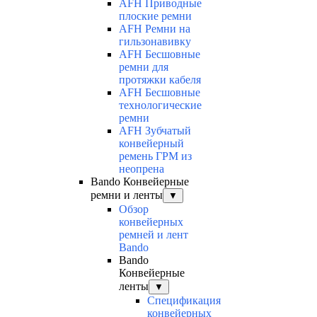
AFH Приводные
плоские ремни
AFH Ремни на
гильзонавивку
AFH Бесшовные
ремни для
протяжки кабеля
AFH Бесшовные
технологические
ремни
AFH Зубчатый
конвейерный
ремень ГРМ из
неопрена
Bando Конвейерные
ремни и ленты
▼
Обзор
конвейерных
ремней и лент
Bando
Bando
Конвейерные
ленты
▼
Спецификация
конвейерных