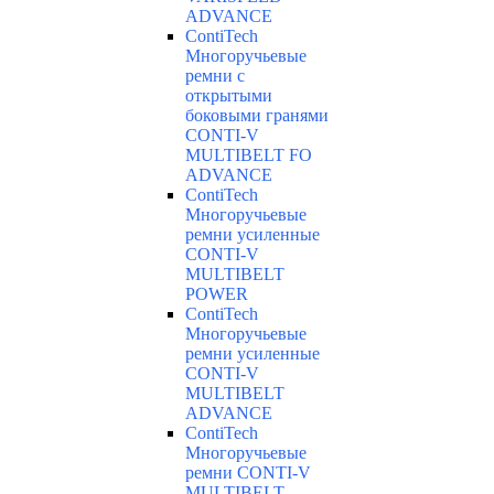
ADVANCE
ContiTech
Многоручьевые
ремни с
открытыми
боковыми гранями
CONTI-V
MULTIBELT FO
ADVANCE
ContiTech
Многоручьевые
ремни усиленные
CONTI-V
MULTIBELT
POWER
ContiTech
Многоручьевые
ремни усиленные
CONTI-V
MULTIBELT
ADVANCE
ContiTech
Многоручьевые
ремни CONTI-V
MULTIBELT