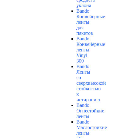
уклона
Bando
Конвейерные
ленты
для
пакетов
Bando
Конвейерные
ленты
Vinyl
300
Bando
Ленты
со
сверхвысокой
стойкостью
к
истиранию
Bando
Огнестойкие
ленты
Bando
Маслостойкие
ленты