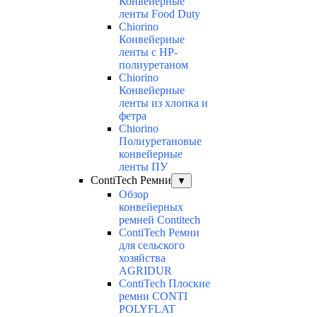
Конвейерные
ленты Food Duty
Chiorino
Конвейерные
ленты с НР-
полиуретаном
Chiorino
Конвейерные
ленты из хлопка и
фетра
Chiorino
Полиуретановые
конвейерные
ленты ПУ
ContiTech Ремни
▼
Обзор
конвейерных
ремней Contitech
ContiTech Ремни
для сельского
хозяйства
AGRIDUR
ContiTech Плоские
ремни CONTI
POLYFLAT