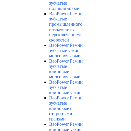
зубчатые
поликлиновые
BaoPower Ремни
зубчатые
промышленного
назначения с
переключением
скоростей
BaoPower Ремни
зубчатые узкие
многоручьевые
BaoPower Ремни
зубчатые
клиновые
многоручьевые
BaoPower Ремни
зубчатые
клиновые узкие
BaoPower Ремни
зубчатые
клиновые с
открытыми
гранями
BaoPower Ремни
клиновые узкие