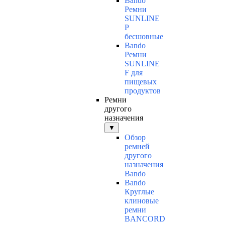
Bando
Ремни
SUNLINE
P
бесшовные
Bando
Ремни
SUNLINE
F для
пищевых
продуктов
Ремни
другого
назначения
▼
Обзор
ремней
другого
назначения
Bando
Bando
Круглые
клиновые
ремни
BANCORD