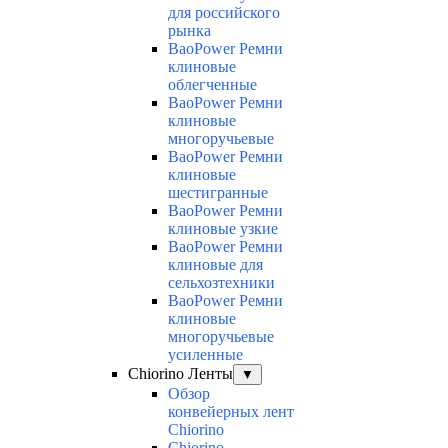
для российского
рынка
BaoPower Ремни
клиновые
облегченные
BaoPower Ремни
клиновые
многоручьевые
BaoPower Ремни
клиновые
шестигранные
BaoPower Ремни
клиновые узкие
BaoPower Ремни
клиновые для
сельхозтехники
BaoPower Ремни
клиновые
многоручьевые
усиленные
Chiorino Ленты
▼
Обзор
конвейерных лент
Chiorino
Chiorino