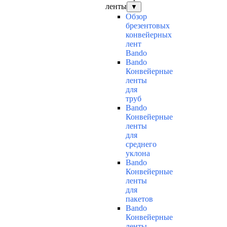
ленты
▼
Обзор
брезентовых
конвейерных
лент
Bando
Bando
Конвейерные
ленты
для
труб
Bando
Конвейерные
ленты
для
среднего
уклона
Bando
Конвейерные
ленты
для
пакетов
Bando
Конвейерные
ленты