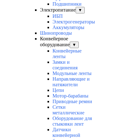
Подшипники
Электропитание
▼
ИБП
Электрогенераторы
Аккумуляторы
Шинопроводы
Конвейерное
оборудование
▼
Конвейерные
ленты
Замки и
соединения
Модульные ленты
Направляющие и
натяжители
Цепи
Мотор-барабаны
Приводные ремни
Сетки
металлические
Оборудование для
стыковки лент
Датчики
конвейерной