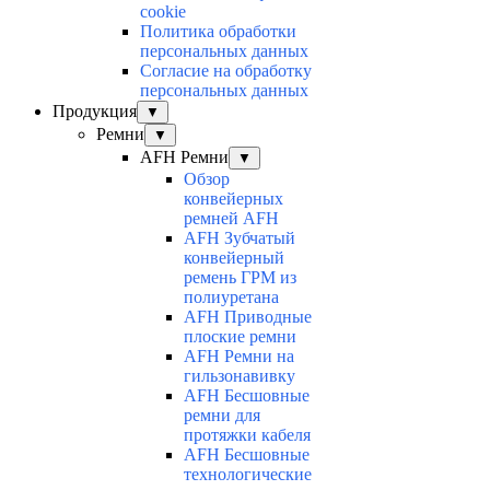
cookie
Политика обработки
персональных данных
Согласие на обработку
персональных данных
Продукция
▼
Ремни
▼
AFH Ремни
▼
Обзор
конвейерных
ремней AFH
AFH Зубчатый
конвейерный
ремень ГРМ из
полиуретана
AFH Приводные
плоские ремни
AFH Ремни на
гильзонавивку
AFH Бесшовные
ремни для
протяжки кабеля
AFH Бесшовные
технологические