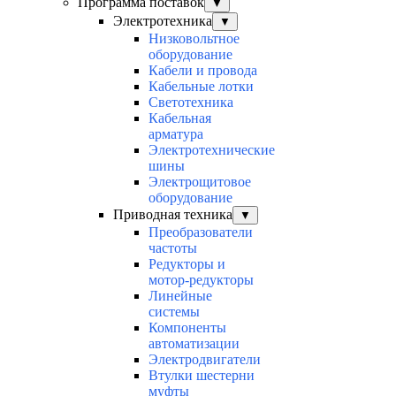
Программа поставок
▼
Электротехника
▼
Низковольтное
оборудование
Кабели и провода
Кабельные лотки
Светотехника
Кабельная
арматура
Электротехнические
шины
Электрощитовое
оборудование
Приводная техника
▼
Преобразователи
частоты
Редукторы и
мотор-редукторы
Линейные
системы
Компоненты
автоматизации
Электродвигатели
Втулки шестерни
муфты