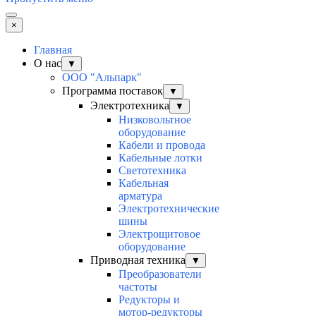
×
Главная
О нас
▼
ООО "Альпарк"
Программа поставок
▼
Электротехника
▼
Низковольтное
оборудование
Кабели и провода
Кабельные лотки
Светотехника
Кабельная
арматура
Электротехнические
шины
Электрощитовое
оборудование
Приводная техника
▼
Преобразователи
частоты
Редукторы и
мотор-редукторы