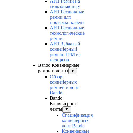
AFH Ремни на
гильзонавивку
AFH Бесшовные
ремни для
протяжки кабеля
AFH Бесшовные
технологические
ремни
AFH Зубчатый
конвейерный
ремень ГРМ из
неопрена
Bando Конвейерные
ремни и ленты
▼
Обзор
конвейерных
ремней и лент
Bando
Bando
Конвейерные
ленты
▼
Спецификация
конвейерных
лент Bando
Конвейерные