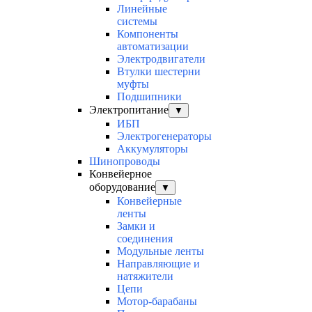
Линейные
системы
Компоненты
автоматизации
Электродвигатели
Втулки шестерни
муфты
Подшипники
Электропитание
▼
ИБП
Электрогенераторы
Аккумуляторы
Шинопроводы
Конвейерное
оборудование
▼
Конвейерные
ленты
Замки и
соединения
Модульные ленты
Направляющие и
натяжители
Цепи
Мотор-барабаны