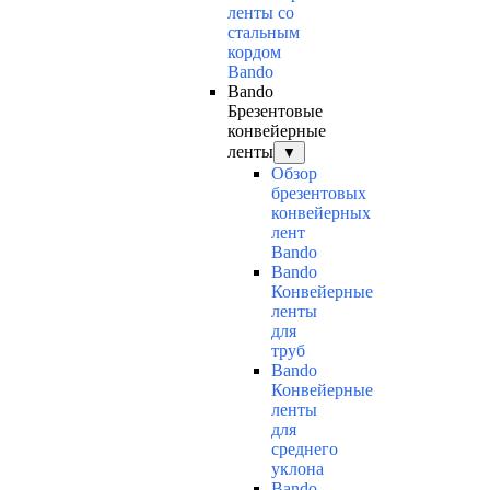
ленты со
стальным
кордом
Bando
Bando
Брезентовые
конвейерные
ленты
▼
Обзор
брезентовых
конвейерных
лент
Bando
Bando
Конвейерные
ленты
для
труб
Bando
Конвейерные
ленты
для
среднего
уклона
Bando