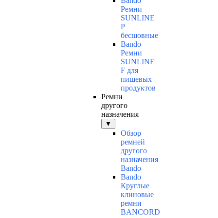
Bando
Ремни
SUNLINE
P
бесшовные
Bando
Ремни
SUNLINE
F для
пищевых
продуктов
Ремни
другого
назначения
▼
Обзор
ремней
другого
назначения
Bando
Bando
Круглые
клиновые
ремни
BANCORD