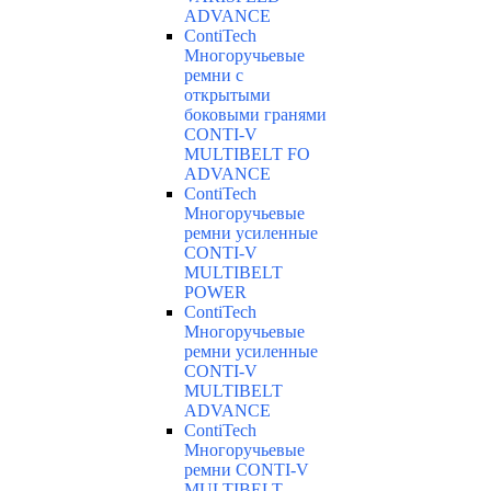
ADVANCE
ContiTech
Многоручьевые
ремни с
открытыми
боковыми гранями
CONTI-V
MULTIBELT FO
ADVANCE
ContiTech
Многоручьевые
ремни усиленные
CONTI-V
MULTIBELT
POWER
ContiTech
Многоручьевые
ремни усиленные
CONTI-V
MULTIBELT
ADVANCE
ContiTech
Многоручьевые
ремни CONTI-V
MULTIBELT