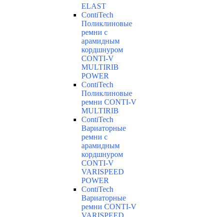
ELAST
ContiTech
Поликлиновые
ремни с
арамидным
кордшнуром
CONTI-V
MULTIRIB
POWER
ContiTech
Поликлиновые
ремни CONTI-V
MULTIRIB
ContiTech
Вариаторные
ремни с
арамидным
кордшнуром
CONTI-V
VARISPEED
POWER
ContiTech
Вариаторные
ремни CONTI-V
VARISPEED