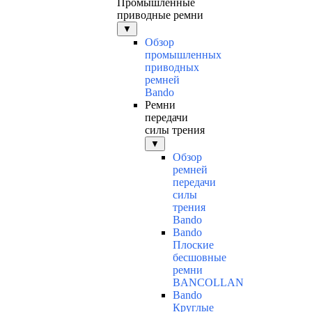
Промышленные
приводные ремни
▼
Обзор
промышленных
приводных
ремней
Bando
Ремни
передачи
силы трения
▼
Обзор
ремней
передачи
силы
трения
Bando
Bando
Плоские
бесшовные
ремни
BANCOLLAN
Bando
Круглые