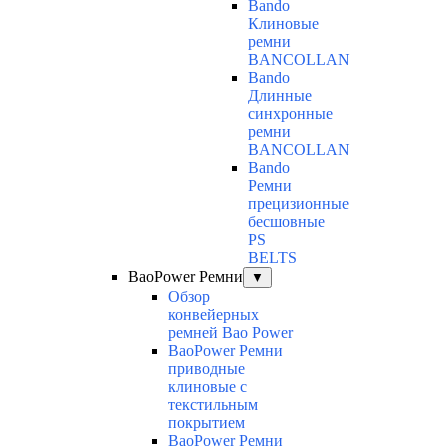
Bando
Клиновые
ремни
BANCOLLAN
Bando
Длинные
синхронные
ремни
BANCOLLAN
Bando
Ремни
прецизионные
бесшовные
PS
BELTS
BaoPower Ремни
▼
Обзор
конвейерных
ремней Bao Power
BaoPower Ремни
приводные
клиновые с
текстильным
покрытием
BaoPower Ремни