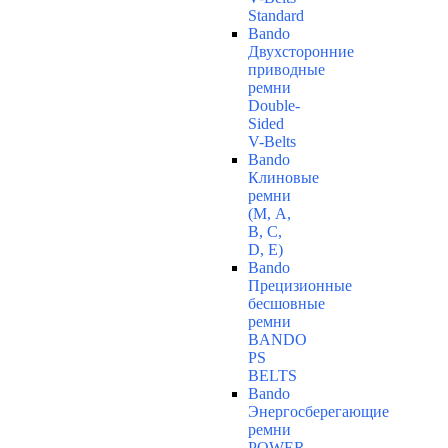
Standard
Bando
Двухсторонние
приводные
ремни
Double-
Sided
V-Belts
Bando
Клиновые
ремни
(М, A,
B, C,
D, Е)
Bando
Прецизионные
бесшовные
ремни
BANDO
PS
BELTS
Bando
Энергосберегающие
ремни
POWER