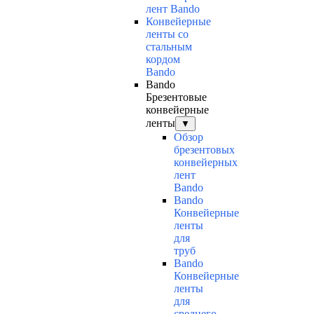
лент Bando
Конвейерные
ленты со
стальным
кордом
Bando
Bando
Брезентовые
конвейерные
ленты
▼
Обзор
брезентовых
конвейерных
лент
Bando
Bando
Конвейерные
ленты
для
труб
Bando
Конвейерные
ленты
для
среднего