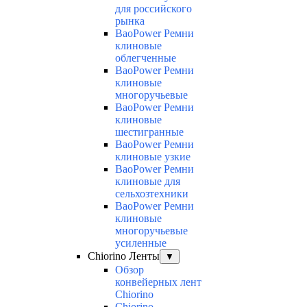
для российского
рынка
BaoPower Ремни
клиновые
облегченные
BaoPower Ремни
клиновые
многоручьевые
BaoPower Ремни
клиновые
шестигранные
BaoPower Ремни
клиновые узкие
BaoPower Ремни
клиновые для
сельхозтехники
BaoPower Ремни
клиновые
многоручьевые
усиленные
Chiorino Ленты
▼
Обзор
конвейерных лент
Chiorino
Chiorino