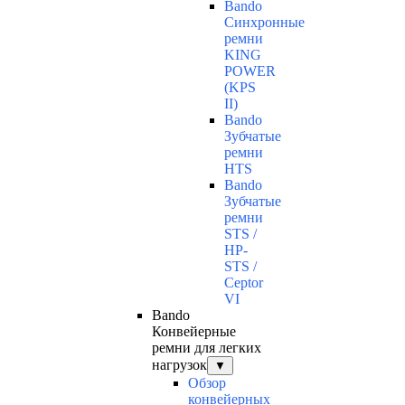
Bando
Синхронные
ремни
KING
POWER
(KPS
II)
Bando
Зубчатые
ремни
HTS
Bando
Зубчатые
ремни
STS /
HP-
STS /
Ceptor
VI
Bando
Конвейерные
ремни для легких
нагрузок
▼
Обзор
конвейерных