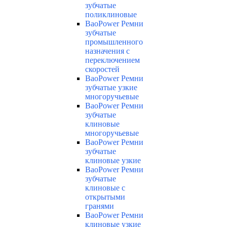
зубчатые
поликлиновые
BaoPower Ремни
зубчатые
промышленного
назначения с
переключением
скоростей
BaoPower Ремни
зубчатые узкие
многоручьевые
BaoPower Ремни
зубчатые
клиновые
многоручьевые
BaoPower Ремни
зубчатые
клиновые узкие
BaoPower Ремни
зубчатые
клиновые с
открытыми
гранями
BaoPower Ремни
клиновые узкие