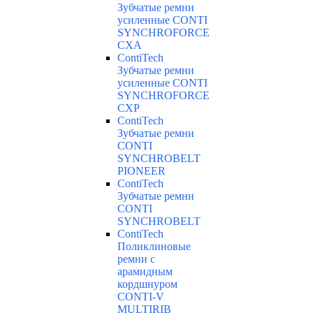
Зубчатые ремни
усиленные CONTI
SYNCHROFORCE
CXA
ContiTech
Зубчатые ремни
усиленные CONTI
SYNCHROFORCE
CXP
ContiTech
Зубчатые ремни
CONTI
SYNCHROBELT
PIONEER
ContiTech
Зубчатые ремни
CONTI
SYNCHROBELT
ContiTech
Поликлиновые
ремни с
арамидным
кордшнуром
CONTI-V
MULTIRIB