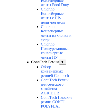
Конвейерные
ленты Food Duty
Chiorino
Конвейерные
ленты с НР-
полиуретаном
Chiorino
Конвейерные
ленты из хлопка и
фетра
Chiorino
Полиуретановые
конвейерные
ленты ПУ
ContiTech Ремни
▼
Обзор
конвейерных
ремней Contitech
ContiTech Ремни
для сельского
хозяйства
AGRIDUR
ContiTech Плоские
ремни CONTI
POLYFLAT