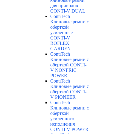
клиновые ремни
для приводов
CONTI-V DUAL
ContiTech
Клиновые ремни с
оберткой
усиленные
CONTI-V
ROFLEX
GARDEN
ContiTech
Клиновые ремни с
оберткой CONTI-
V NONFRIC
POWER
ContiTech
Клиновые ремни с
оберткой CONTI-
V PIONEER
ContiTech
Клиновые ремни с
оберткой
усиленного
исполнения
CONTI-V POWER