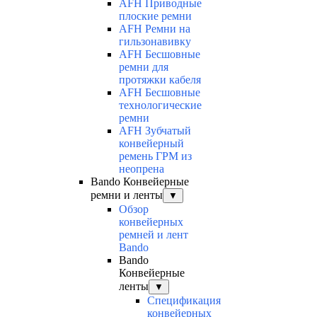
AFH Приводные
плоские ремни
AFH Ремни на
гильзонавивку
AFH Бесшовные
ремни для
протяжки кабеля
AFH Бесшовные
технологические
ремни
AFH Зубчатый
конвейерный
ремень ГРМ из
неопрена
Bando Конвейерные
ремни и ленты
▼
Обзор
конвейерных
ремней и лент
Bando
Bando
Конвейерные
ленты
▼
Спецификация
конвейерных