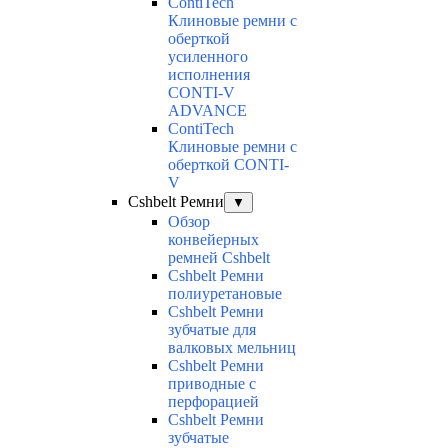
ContiTech
Клиновые ремни с
оберткой
усиленного
исполнения
CONTI-V
ADVANCE
ContiTech
Клиновые ремни с
оберткой CONTI-
V
Cshbelt Ремни
▼
Обзор
конвейерных
ремней Cshbelt
Cshbelt Ремни
полиуретановые
Cshbelt Ремни
зубчатые для
валковых мельниц
Cshbelt Ремни
приводные с
перфорацией
Cshbelt Ремни
зубчатые