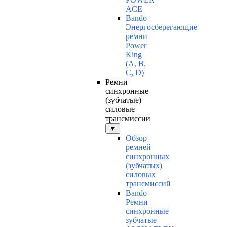
ACE
Bando
Энергосберегающие
ремни
Power
King
(A, B,
C, D)
Ремни
синхронные
(зубчатые)
силовые
трансмиссии
▼
Обзор
ремней
синхронных
(зубчатых)
силовых
трансмиссий
Bando
Ремни
синхронные
зубчатые