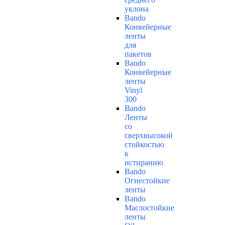
уклона
Bando
Конвейерные
ленты
для
пакетов
Bando
Конвейерные
ленты
Vinyl
300
Bando
Ленты
со
сверхвысокой
стойкостью
к
истиранию
Bando
Огнестойкие
ленты
Bando
Маслостойкие
ленты