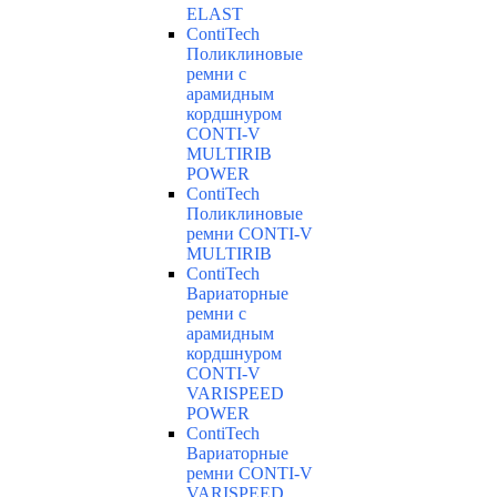
ELAST
ContiTech
Поликлиновые
ремни с
арамидным
кордшнуром
CONTI-V
MULTIRIB
POWER
ContiTech
Поликлиновые
ремни CONTI-V
MULTIRIB
ContiTech
Вариаторные
ремни с
арамидным
кордшнуром
CONTI-V
VARISPEED
POWER
ContiTech
Вариаторные
ремни CONTI-V
VARISPEED