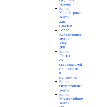
уклона
Bando
Конвейерные
ленты
для
пакетов
Bando
Конвейерные
ленты
Vinyl
300
Bando
Ленты
со
сверхвысокой
стойкостью
к
истиранию
Bando
Огнестойкие
ленты
Bando
Маслостойкие
ленты