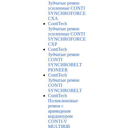
Зубчатые ремни
усиленные CONTI
SYNCHROFORCE
CXA
ContiTech
Зубчатые ремни
усиленные CONTI
SYNCHROFORCE
CXP
ContiTech
Зубчатые ремни
CONTI
SYNCHROBELT
PIONEER
ContiTech
Зубчатые ремни
CONTI
SYNCHROBELT
ContiTech
Поликлиновые
ремни с
арамидным
кордшнуром
CONTI-V
MULTIRIB