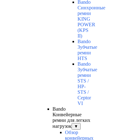
Bando
Синхронные
ремни
KING
POWER
(KPS
II)
Bando
Зубчатые
ремни
HTS
Bando
Зубчатые
ремни
STS /
HP-
STS /
Ceptor
VI
Bando
Конвейерные
ремни для легких
нагрузок
▼
Обзор
конвейерных