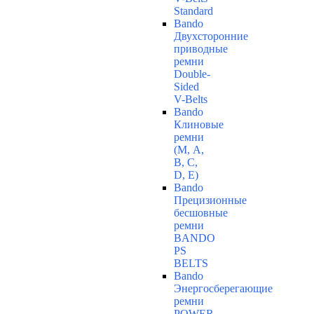
Standard
Bando
Двухсторонние
приводные
ремни
Double-
Sided
V-Belts
Bando
Клиновые
ремни
(М, A,
B, C,
D, Е)
Bando
Прецизионные
бесшовные
ремни
BANDO
PS
BELTS
Bando
Энергосберегающие
ремни
POWER