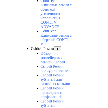
ContiTech
Клиновые ремни с
оберткой
усиленного
исполнения
CONTI-V
ADVANCE
ContiTech
Клиновые ремни с
оберткой CONTI-
V
Cshbelt Ремни
▼
Обзор
конвейерных
ремней Cshbelt
Cshbelt Ремни
полиуретановые
Cshbelt Ремни
зубчатые для
валковых мельниц
Cshbelt Ремни
приводные с
перфорацией
Cshbelt Ремни
зубчатые