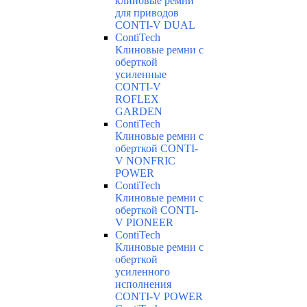
клиновые ремни
для приводов
CONTI-V DUAL
ContiTech
Клиновые ремни с
оберткой
усиленные
CONTI-V
ROFLEX
GARDEN
ContiTech
Клиновые ремни с
оберткой CONTI-
V NONFRIC
POWER
ContiTech
Клиновые ремни с
оберткой CONTI-
V PIONEER
ContiTech
Клиновые ремни с
оберткой
усиленного
исполнения
CONTI-V POWER