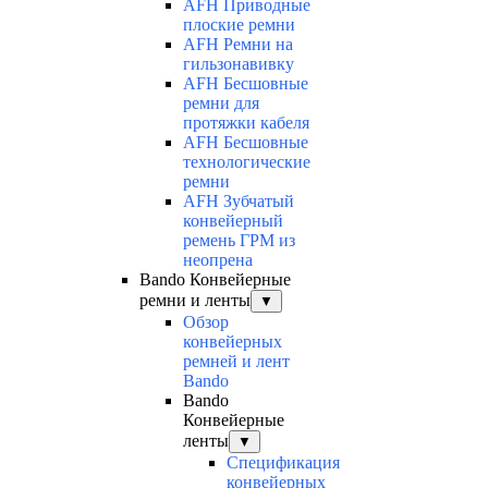
AFH Приводные
плоские ремни
AFH Ремни на
гильзонавивку
AFH Бесшовные
ремни для
протяжки кабеля
AFH Бесшовные
технологические
ремни
AFH Зубчатый
конвейерный
ремень ГРМ из
неопрена
Bando Конвейерные
ремни и ленты
▼
Обзор
конвейерных
ремней и лент
Bando
Bando
Конвейерные
ленты
▼
Спецификация
конвейерных