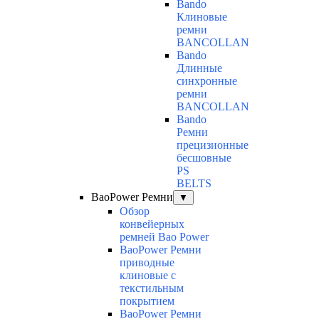
Bando
Клиновые
ремни
BANCOLLAN
Bando
Длинные
синхронные
ремни
BANCOLLAN
Bando
Ремни
прецизионные
бесшовные
PS
BELTS
BaoPower Ремни
▼
Обзор
конвейерных
ремней Bao Power
BaoPower Ремни
приводные
клиновые с
текстильным
покрытием
BaoPower Ремни