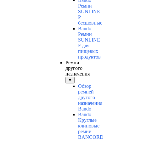
Bando
Ремни
SUNLINE
P
бесшовные
Bando
Ремни
SUNLINE
F для
пищевых
продуктов
Ремни
другого
назначения
▼
Обзор
ремней
другого
назначения
Bando
Bando
Круглые
клиновые
ремни
BANCORD