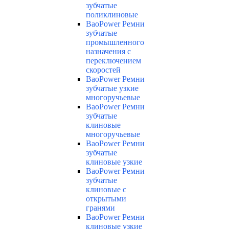
зубчатые
поликлиновые
BaoPower Ремни
зубчатые
промышленного
назначения с
переключением
скоростей
BaoPower Ремни
зубчатые узкие
многоручьевые
BaoPower Ремни
зубчатые
клиновые
многоручьевые
BaoPower Ремни
зубчатые
клиновые узкие
BaoPower Ремни
зубчатые
клиновые с
открытыми
гранями
BaoPower Ремни
клиновые узкие