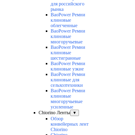
для российского
рынка
BaoPower Ремни
клиновые
облегченные
BaoPower Ремни
клиновые
многоручьевые
BaoPower Ремни
клиновые
шестигранные
BaoPower Ремни
клиновые узкие
BaoPower Ремни
клиновые для
сельхозтехники
BaoPower Ремни
клиновые
многоручьевые
усиленные
Chiorino Ленты
▼
Обзор
конвейерных лент
Chiorino
Chiorino