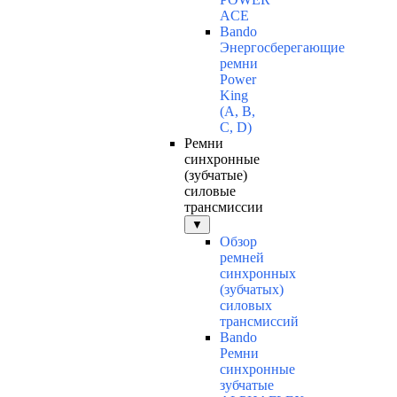
ACE
Bando
Энергосберегающие
ремни
Power
King
(A, B,
C, D)
Ремни
синхронные
(зубчатые)
силовые
трансмиссии
▼
Обзор
ремней
синхронных
(зубчатых)
силовых
трансмиссий
Bando
Ремни
синхронные
зубчатые