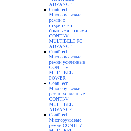
ADVANCE
ContiTech
Многоручьевые
ремни с
открытыми
боковыми гранями
CONTI-V
MULTIBELT FO
ADVANCE
ContiTech
Многоручьевые
ремни усиленные
CONTI-V
MULTIBELT
POWER
ContiTech
Многоручьевые
ремни усиленные
CONTI-V
MULTIBELT
ADVANCE
ContiTech
Многоручьевые
ремни CONTI-V
MULTIBELT