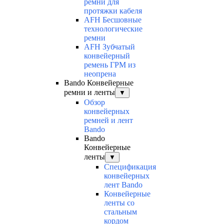
ремни для
протяжки кабеля
AFH Бесшовные
технологические
ремни
AFH Зубчатый
конвейерный
ремень ГРМ из
неопрена
Bando Конвейерные
ремни и ленты
▼
Обзор
конвейерных
ремней и лент
Bando
Bando
Конвейерные
ленты
▼
Спецификация
конвейерных
лент Bando
Конвейерные
ленты со
стальным
кордом