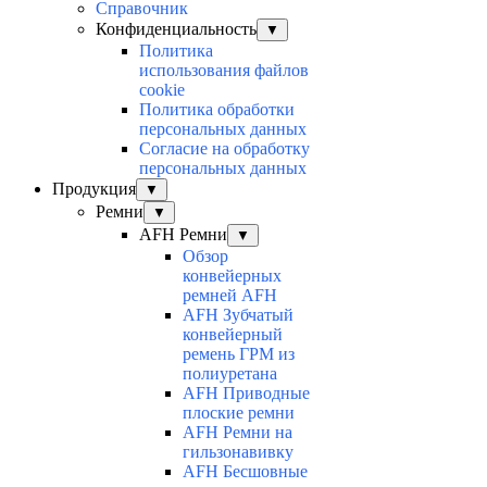
Справочник
Конфиденциальность
▼
Политика
использования файлов
cookie
Политика обработки
персональных данных
Согласие на обработку
персональных данных
Продукция
▼
Ремни
▼
AFH Ремни
▼
Обзор
конвейерных
ремней AFH
AFH Зубчатый
конвейерный
ремень ГРМ из
полиуретана
AFH Приводные
плоские ремни
AFH Ремни на
гильзонавивку
AFH Бесшовные