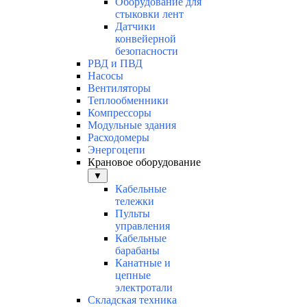
Оборудование для
стыковки лент
Датчики
конвейерной
безопасности
РВД и ПВД
Насосы
Вентиляторы
Теплообменники
Компрессоры
Модульные здания
Расходомеры
Энергоцепи
Крановое оборудование
▼
Кабельные
тележки
Пульты
управления
Кабельные
барабаны
Канатные и
цепные
электротали
Складская техника