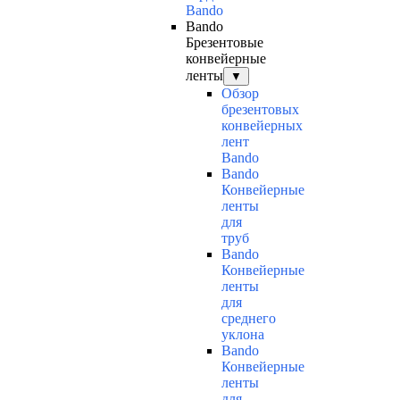
Bando
Bando
Брезентовые
конвейерные
ленты
▼
Обзор
брезентовых
конвейерных
лент
Bando
Bando
Конвейерные
ленты
для
труб
Bando
Конвейерные
ленты
для
среднего
уклона
Bando
Конвейерные
ленты
для