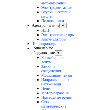
автоматизации
Электродвигатели
Втулки шестерни
муфты
Подшипники
Электропитание
▼
ИБП
Электрогенераторы
Аккумуляторы
Шинопроводы
Конвейерное
оборудование
▼
Конвейерные
ленты
Замки и
соединения
Модульные ленты
Направляющие и
натяжители
Цепи
Мотор-барабаны
Приводные ремни
Сетки
металлические