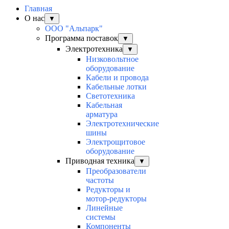
Главная
О нас
▼
ООО "Альпарк"
Программа поставок
▼
Электротехника
▼
Низковольтное
оборудование
Кабели и провода
Кабельные лотки
Светотехника
Кабельная
арматура
Электротехнические
шины
Электрощитовое
оборудование
Приводная техника
▼
Преобразователи
частоты
Редукторы и
мотор-редукторы
Линейные
системы
Компоненты